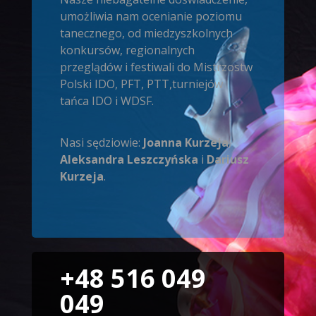
umożliwia nam ocenianie poziomu
tanecznego, od miedzyszkolnych
konkursów, regionalnych
przeglądów i festiwali do Mistrzostw
Polski IDO, PFT, PTT,turniejów
tańca IDO i WDSF.
Nasi sędziowie:
Joanna Kurzeja
,
Aleksandra Leszczyńska
i
Dariusz
Kurzeja
.
+48 516 049
049