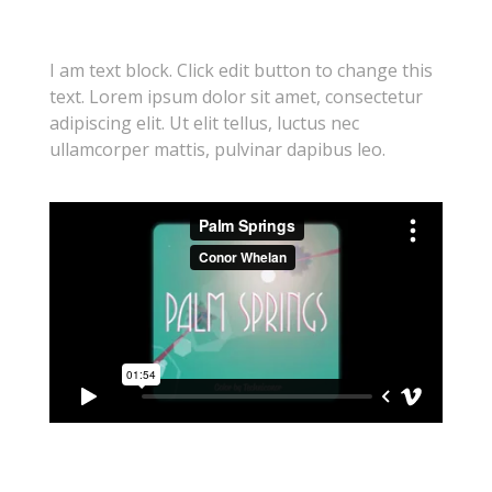
I am text block. Click edit button to change this
text. Lorem ipsum dolor sit amet, consectetur
adipiscing elit. Ut elit tellus, luctus nec
ullamcorper mattis, pulvinar dapibus leo.