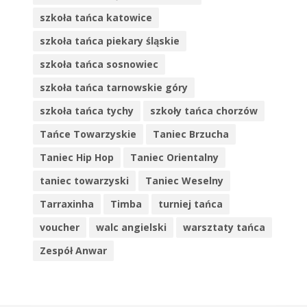
szkoła tańca katowice
szkoła tańca piekary śląskie
szkoła tańca sosnowiec
szkoła tańca tarnowskie góry
szkoła tańca tychy
szkoły tańca chorzów
Tańce Towarzyskie
Taniec Brzucha
Taniec Hip Hop
Taniec Orientalny
taniec towarzyski
Taniec Weselny
Tarraxinha
Timba
turniej tańca
voucher
walc angielski
warsztaty tańca
Zespół Anwar