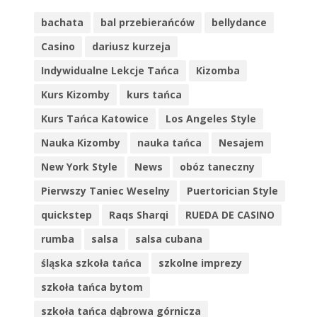
bachata
bal przebierańców
bellydance
Casino
dariusz kurzeja
Indywidualne Lekcje Tańca
Kizomba
Kurs Kizomby
kurs tańca
Kurs Tańca Katowice
Los Angeles Style
Nauka Kizomby
nauka tańca
Nesajem
New York Style
News
obóz taneczny
Pierwszy Taniec Weselny
Puertorician Style
quickstep
Raqs Sharqi
RUEDA DE CASINO
rumba
salsa
salsa cubana
śląska szkoła tańca
szkolne imprezy
szkoła tańca bytom
szkoła tańca dąbrowa górnicza