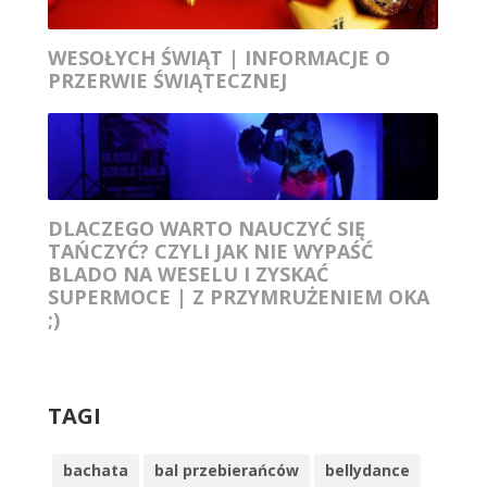
WESOŁYCH ŚWIĄT | INFORMACJE O
PRZERWIE ŚWIĄTECZNEJ
DLACZEGO WARTO NAUCZYĆ SIĘ
TAŃCZYĆ? CZYLI JAK NIE WYPAŚĆ
BLADO NA WESELU I ZYSKAĆ
SUPERMOCE | Z PRZYMRUŻENIEM OKA
;)
TAGI
bachata
bal przebierańców
bellydance