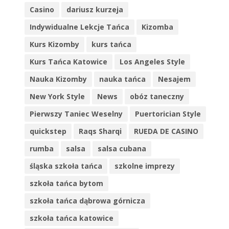
Casino
dariusz kurzeja
Indywidualne Lekcje Tańca
Kizomba
Kurs Kizomby
kurs tańca
Kurs Tańca Katowice
Los Angeles Style
Nauka Kizomby
nauka tańca
Nesajem
New York Style
News
obóz taneczny
Pierwszy Taniec Weselny
Puertorician Style
quickstep
Raqs Sharqi
RUEDA DE CASINO
rumba
salsa
salsa cubana
śląska szkoła tańca
szkolne imprezy
szkoła tańca bytom
szkoła tańca dąbrowa górnicza
szkoła tańca katowice