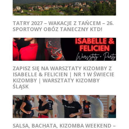
TATRY 2027 – WAKACJE Z TAŃCEM – 26.
SPORTOWY OBÓZ TANECZNY KTD!
ZAPISZ SIĘ NA WARSZTATY KIZOMBY Z
ISABELLE & FELICIEN | NR 1 W ŚWIECIE
KIZOMBY | WARSZTATY KIZOMBY
ŚLĄSK
SALSA, BACHATA, KIZOMBA WEEKEND –