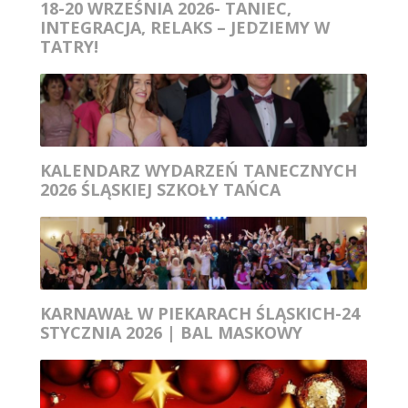
18-20 WRZEŚNIA 2026- TANIEC,
INTEGRACJA, RELAKS – JEDZIEMY W
TATRY!
KALENDARZ WYDARZEŃ TANECZNYCH
2026 ŚLĄSKIEJ SZKOŁY TAŃCA
KARNAWAŁ W PIEKARACH ŚLĄSKICH-24
STYCZNIA 2026 | BAL MASKOWY