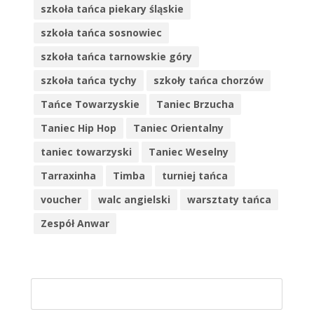
szkoła tańca piekary śląskie
szkoła tańca sosnowiec
szkoła tańca tarnowskie góry
szkoła tańca tychy
szkoły tańca chorzów
Tańce Towarzyskie
Taniec Brzucha
Taniec Hip Hop
Taniec Orientalny
taniec towarzyski
Taniec Weselny
Tarraxinha
Timba
turniej tańca
voucher
walc angielski
warsztaty tańca
Zespół Anwar