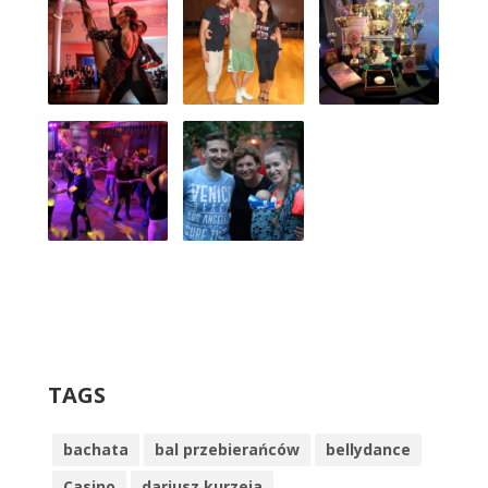
TAGS
bachata
bal przebierańców
bellydance
Casino
dariusz kurzeja