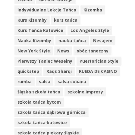
Indywidualne Lekcje Tańca
Kizomba
Kurs Kizomby
kurs tańca
Kurs Tańca Katowice
Los Angeles Style
Nauka Kizomby
nauka tańca
Nesajem
New York Style
News
obóz taneczny
Pierwszy Taniec Weselny
Puertorician Style
quickstep
Raqs Sharqi
RUEDA DE CASINO
rumba
salsa
salsa cubana
śląska szkoła tańca
szkolne imprezy
szkoła tańca bytom
szkoła tańca dąbrowa górnicza
szkoła tańca katowice
szkoła tańca piekary śląskie