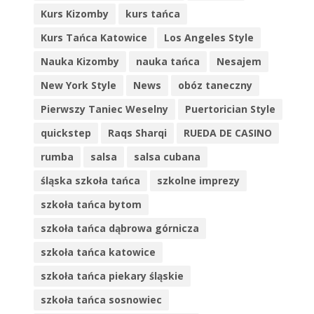
Kurs Kizomby
kurs tańca
Kurs Tańca Katowice
Los Angeles Style
Nauka Kizomby
nauka tańca
Nesajem
New York Style
News
obóz taneczny
Pierwszy Taniec Weselny
Puertorician Style
quickstep
Raqs Sharqi
RUEDA DE CASINO
rumba
salsa
salsa cubana
śląska szkoła tańca
szkolne imprezy
szkoła tańca bytom
szkoła tańca dąbrowa górnicza
szkoła tańca katowice
szkoła tańca piekary śląskie
szkoła tańca sosnowiec