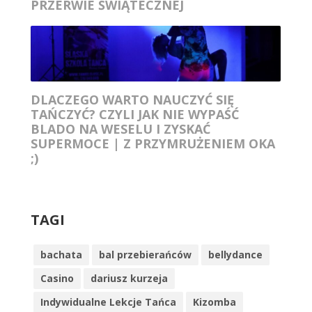
PRZERWIE ŚWIĄTECZNEJ
DLACZEGO WARTO NAUCZYĆ SIĘ
TAŃCZYĆ? CZYLI JAK NIE WYPAŚĆ
BLADO NA WESELU I ZYSKAĆ
SUPERMOCE | Z PRZYMRUŻENIEM OKA
;)
TAGI
bachata
bal przebierańców
bellydance
Casino
dariusz kurzeja
Indywidualne Lekcje Tańca
Kizomba