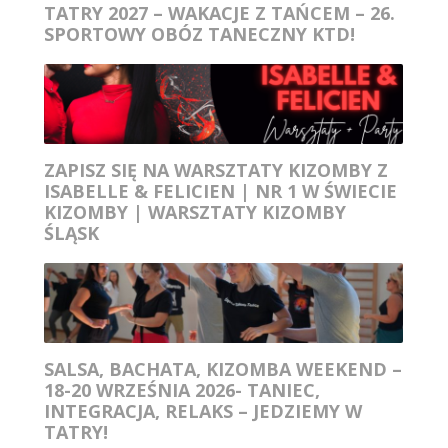
TATRY 2027 – WAKACJE Z TAŃCEM – 26.
SPORTOWY OBÓZ TANECZNY KTD!
ZAPISZ SIĘ NA WARSZTATY KIZOMBY Z
ISABELLE & FELICIEN | NR 1 W ŚWIECIE
KIZOMBY | WARSZTATY KIZOMBY
ŚLĄSK
SALSA, BACHATA, KIZOMBA WEEKEND –
18-20 WRZEŚNIA 2026- TANIEC,
INTEGRACJA, RELAKS – JEDZIEMY W
TATRY!