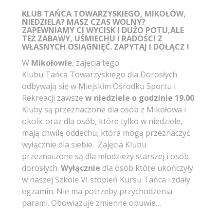
KLUB TAŃCA TOWARZYSKIEGO, MIKOŁÓW,
NIEDZIELA? MASZ CZAS WOLNY?
ZAPEWNIAMY CI WYCISK I DUŻO POTU,ALE
TEŻ ZABAWY, UŚMIECHU I RADOŚCI Z
WŁASNYCH OSIĄGNIĘĆ. ZAPYTAJ I DOŁĄCZ !
W
Mikołowie
, zajęcia tego
Klubu Tańca Towarzyskiego dla Dorosłych
odbywają się w Miejskim Ośrodku Sportu i
Rekreacji zawsze
w niedziele o godzinie 19.00
.
Kluby są przeznaczone dla osób z Mikołowa i
okolic oraz dla osób, które tylko w niedziele,
mają chwilę oddechu, która mogą przeznaczyć
wyłącznie dla siebie. Zajęcia Klubu
przeznaczone są dla młodzieży starszej i osób
dorosłych.
Wyłącznie
dla osób które ukończyły
w naszej Szkole VI stopień Kursu Tańca i zdały
egzamin. Nie ma potrzeby przychodzenia
parami. Obowiązuje zmienne obuwie…