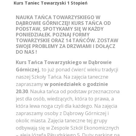
Kurs Taniec Towarzyski 1 Stopień
NAUKA TAŃCA TOWARZYSKIEGO W
DĄBROWIE GÓRNICZEJ! KURS TAŃCA OD
PODSTAW, SPOTYKAMY SIĘ W KAŻDY
PONIEDZIAŁEK. POZNAJ FORMY
TOWARZYSKIE ORAZ 14 TAŃCÓW. ZOSTAW
SWOJE PROBLEMY ZA DRZWIAMI I DOŁĄCZ
DO NAS !
Kurs Tańca Towarzyskiego w Dąbrowie
Górniczej
, to już ponad ćwierć wieku tradycji
naszej Szkoły Tańca. Na zajęcia taneczne
zapraszamy
w poniedziałek o godzinie
20.30
. Nauka tańca od podstaw przeznaczona
jest dla osób, wiedzących, która to prawa, a
która lewa noga czyli dla każdego. Na zajęcia
zapraszamy osoby z Dąbrowy Górniczej i
okolic miasta. Zajęcia taneczne tej grupy
odbywają się w Zespole Szkół Ekonomicznych
– aleja Józefa Piłsudskiego 5. Duży parking na