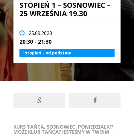
STOPIEŃ 1 – SOSNOWIEC –
25 WRZEŚNIA 19.30
25.09.2023
20:30 - 21:30
I stopień - od podstaw
KURS TAŃCA, SOSNOWIEC, PONIEDZIAŁKI?
MOŻE KLUB TAŃCA? JESTEŚMY W TWOIM