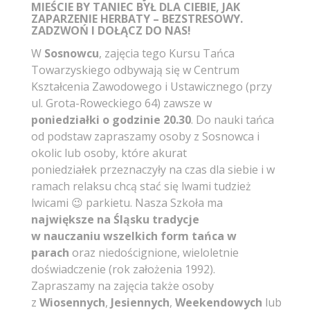
MIEŚCIE BY TANIEC BYŁ DLA CIEBIE, JAK
ZAPARZENIE HERBATY – BEZSTRESOWY.
ZADZWOŃ I DOŁĄCZ DO NAS!
W
Sosnowcu
, zajęcia tego Kursu Tańca
Towarzyskiego odbywają się w Centrum
Kształcenia Zawodowego i Ustawicznego (przy
ul. Grota-Roweckiego 64) zawsze w
poniedziałki o godzinie 20.30
. Do nauki tańca
od podstaw zapraszamy osoby z Sosnowca i
okolic lub osoby, które akurat
poniedziałek przeznaczyły na czas dla siebie i w
ramach relaksu chcą stać się lwami tudzież
lwicami 😉 parkietu. Nasza Szkoła ma
największe na Śląsku tradycje
w nauczaniu wszelkich form
tańca
w
parach
oraz niedoścignione, wieloletnie
doświadczenie (rok założenia 1992).
Zapraszamy na zajęcia także osoby
z
Wiosennych
,
Jesiennych
,
Weekendowych
lub