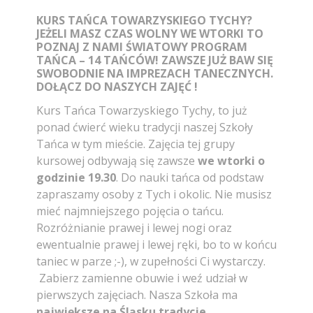
KURS TAŃCA TOWARZYSKIEGO TYCHY?
JEŻELI MASZ CZAS WOLNY WE WTORKI TO
POZNAJ Z NAMI ŚWIATOWY PROGRAM
TAŃCA – 14 TAŃCÓW! ZAWSZE JUŻ BAW SIĘ
SWOBODNIE NA IMPREZACH TANECZNYCH.
DOŁĄCZ DO NASZYCH ZAJĘĆ !
Kurs Tańca Towarzyskiego Tychy, to już
ponad ćwierć wieku tradycji naszej Szkoły
Tańca w tym mieście. Zajęcia tej grupy
kursowej odbywają się zawsze
we wtorki o
godzinie 19.30
. Do nauki tańca od podstaw
zapraszamy osoby z Tych i okolic. Nie musisz
mieć najmniejszego pojęcia o tańcu.
Rozróżnianie prawej i lewej nogi oraz
ewentualnie prawej i lewej ręki, bo to w końcu
taniec w parze ;-), w zupełności Ci wystarczy.
Zabierz zamienne obuwie i weź udział w
pierwszych zajęciach. Nasza Szkoła ma
największe na Śląsku tradycje