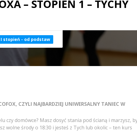
XA – STOPIEŃ 1 – TYCHY
I stopień - od podstaw
OFOX, CZYLI NAJBARDZIEJ UNIWERSALNY TANIEC W
elu czy domówce? Masz dosyć stania pod ścianą i marzysz, b
z wolne środy o 18:30 i jesteś z Tych lub okolic – ten kurs