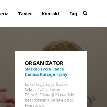
eria
Taniec
Kontakt
Faq
ORGANIZATOR
Śląska Szkoła Tańca
Dariusz Kurzeja Tychy
Lokalizacja zajęć: Śląska
Szkoła Tańca Tychy
ZS nr 8, Edukacji 21 (wejście
bezpośrednio na salę od ul.
Filaretów 5)