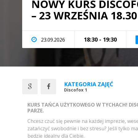
NOWY KURS DISCOFO
– 23 WRZEŚNIA 18.30
18:30 - 19:30
23.09.2026
KATEGORIA ZAJĘĆ
Discofox 1
KURS TAŃCA UŻYTKOWEGO W TYCHACH! DISC
PARZE.
Chcesz czuć się pewnie na każdej imprezie, wes
zatańczyć swobodnie i bez stresu? Jeśli tylko mas
będzie idealny dla Ciebie.