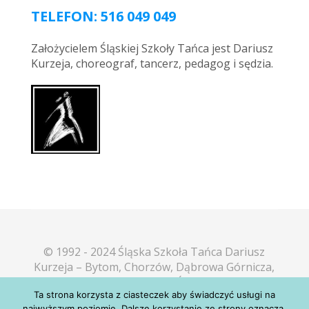
TELEFON: 516 049 049
Założycielem Śląskiej Szkoły Tańca jest Dariusz
Kurzeja, choreograf, tancerz, pedagog i sędzia.
© 1992 - 2024 Śląska Szkoła Tańca Dariusz
Kurzeja – Bytom, Chorzów, Dąbrowa Górnicza,
Katowice, Mikołów, Piekary Śląskie, Sosnowiec,
Ta strona korzysta z ciasteczek aby świadczyć usługi na
Tarnowskie Góry, Tychy
najwyższym poziomie. Dalsze korzystanie ze strony oznacza,