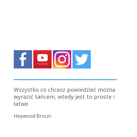
Wszystko co chcesz powiedzieć można
Kto zakosztuje tańca, nigdy go nie
wyrazić tańcem, wtedy jest to proste i
zdradzi.
łatwe.
Maurice Bejart
Heywood Broun