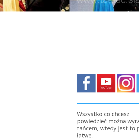
Kto zakosztuje tańca, 
nie zdradzi.
Maurice Bejart