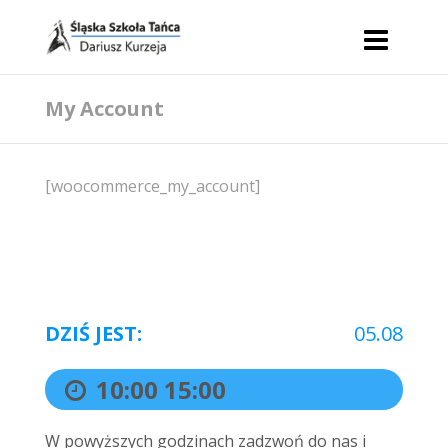
My Account
[woocommerce_my_account]
DZIŚ JEST:
05.08
10:00
15:00
W powyższych godzinach zadzwoń do nas i