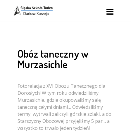
Obóz taneczny w
Murzasichle
Fotorelacja z XVI Obozu Tanecznego dla
Dorosłych! W tym roku odwiedziliśmy
Murzasichle, gdzie okupowaliśmy salę
taneczną całymi dniami… Odwiedziliśmy
termy, wytrwali zaliczyli górskie szlaki, a do
Starszyzny Obozowej przyjęliśmy 5 par… a
wszystko to trwało jeden tydzień!