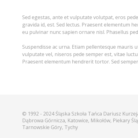
Sed egestas, ante et vulputate volutpat, eros ped
gravida id, est. Sed lectus. Praesent elementum hen
eu pulvinar nunc sapien ornare nisl. Phasellus pe
Suspendisse ac urna. Etiam pellentesque mauris ut le
vulputate vel, niseros pede semper est, vitae luctu
Praesent elementum hendrerit tortor. Sed semper l
© 1992 - 2024 Śląska Szkoła Tańca Dariusz Kurze
Dąbrowa Górnicza, Katowice, Mikołów, Piekary Ślą
Tarnowskie Góry, Tychy