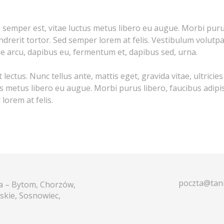
e semper est, vitae luctus metus libero eu augue. Morbi puru
drerit tortor. Sed semper lorem at felis. Vestibulum volutpat
de arcu, dapibus eu, fermentum et, dapibus sed, urna.
ctus. Nunc tellus ante, mattis eget, gravida vitae, ultricies a
s metus libero eu augue. Morbi purus libero, faucibus adipis
orem at felis.
poczta@tani
ja – Bytom, Chorzów,
skie, Sosnowiec,