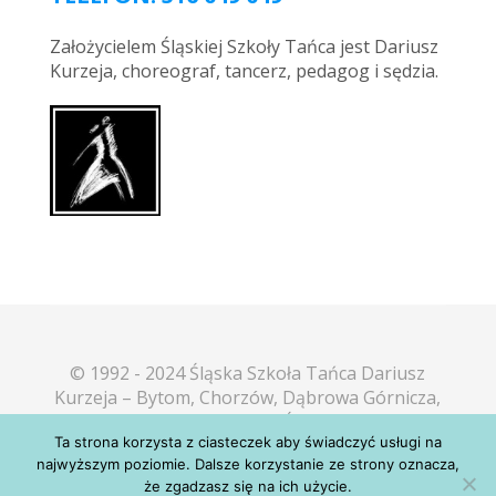
Założycielem Śląskiej Szkoły Tańca jest Dariusz
Kurzeja, choreograf, tancerz, pedagog i sędzia.
© 1992 - 2024 Śląska Szkoła Tańca Dariusz
Kurzeja – Bytom, Chorzów, Dąbrowa Górnicza,
Katowice, Mikołów, Piekary Śląskie, Sosnowiec,
Ta strona korzysta z ciasteczek aby świadczyć usługi na
Tarnowskie Góry, Tychy
najwyższym poziomie. Dalsze korzystanie ze strony oznacza,
poczta@taniec.slask.pl
że zgadzasz się na ich użycie.