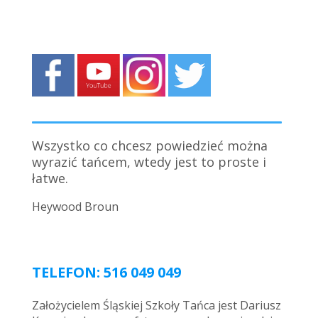
Wszystko co chcesz powiedzieć można
Kto zakosztuje tańca, nigdy go nie
wyrazić tańcem, wtedy jest to proste i
zdradzi.
łatwe.
Maurice Bejart
Heywood Broun
TELEFON: 516 049 049
Założycielem Śląskiej Szkoły Tańca jest Dariusz