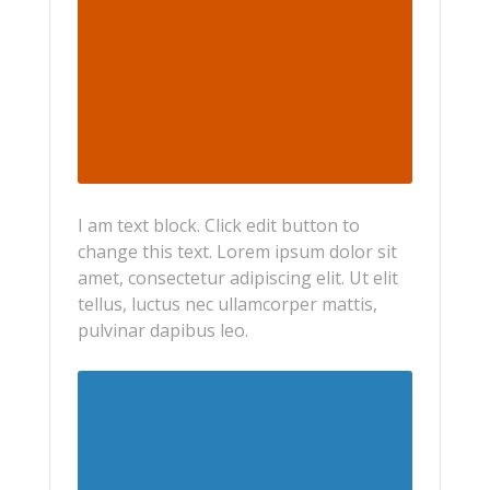
I am text block. Click edit button to
change this text. Lorem ipsum dolor sit
amet, consectetur adipiscing elit. Ut elit
tellus, luctus nec ullamcorper mattis,
pulvinar dapibus leo.