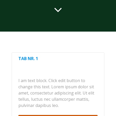
TAB NR. 1
I am text block. Click edit button to
change this text. Lorem ipsum dolor sit
amet, consectetur adipiscing elit. Ut elit
tellus, luctus nec ullamcorper mattis,
pulvinar dapibus leo.