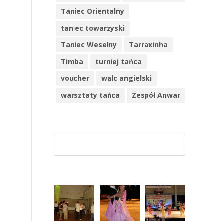
Taniec Orientalny
taniec towarzyski
Taniec Weselny
Tarraxinha
Timba
turniej tańca
voucher
walc angielski
warsztaty tańca
Zespół Anwar
Szuk