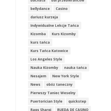
bachata
bal przebierańców
bellydance
Casino
dariusz kurzeja
Indywidualne Lekcje Tańca
Kizomba
Kurs Kizomby
kurs tańca
Kurs Tańca Katowice
Los Angeles Style
Nauka Kizomby
nauka tańca
Nesajem
New York Style
News
obóz taneczny
Pierwszy Taniec Weselny
Puertorician Style
quickstep
Raqs Sharqi
RUEDA DE CASINO