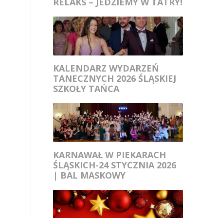
RELAKS – JEDZIEMY W TATRY!
KALENDARZ WYDARZEŃ
TANECZNYCH 2026 ŚLĄSKIEJ
SZKOŁY TAŃCA
KARNAWAŁ W PIEKARACH
ŚLĄSKICH-24 STYCZNIA 2026
| BAL MASKOWY