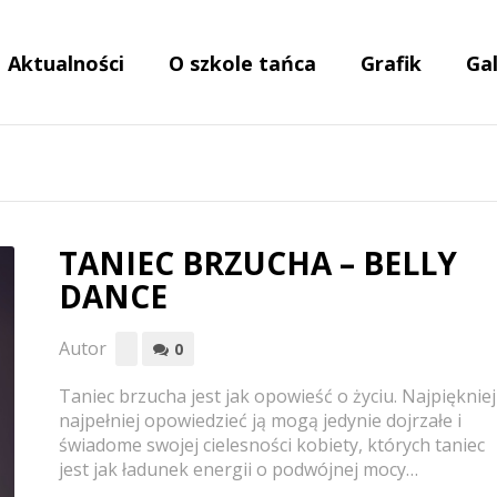
Aktualności
O szkole tańca
Grafik
Gal
TANIEC BRZUCHA – BELLY
DANCE
Autor
0
Taniec brzucha jest jak opowieść o życiu. Najpiękniej 
najpełniej opowiedzieć ją mogą jedynie dojrzałe i
świadome swojej cielesności kobiety, których taniec
jest jak ładunek energii o podwójnej mocy…