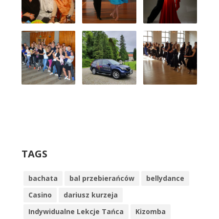
TAGS
bachata
bal przebierańców
bellydance
Casino
dariusz kurzeja
Indywidualne Lekcje Tańca
Kizomba