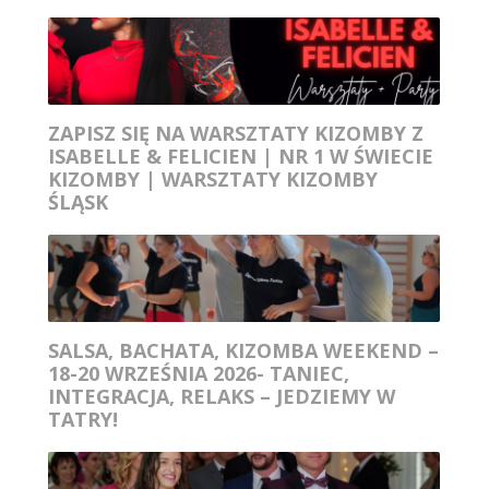
ZAPISZ SIĘ NA WARSZTATY KIZOMBY Z
ISABELLE & FELICIEN | NR 1 W ŚWIECIE
KIZOMBY | WARSZTATY KIZOMBY
ŚLĄSK
SALSA, BACHATA, KIZOMBA WEEKEND –
18-20 WRZEŚNIA 2026- TANIEC,
INTEGRACJA, RELAKS – JEDZIEMY W
TATRY!