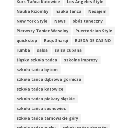
Kurs Tańca Katowice
Los Angeles Style
Nauka Kizomby
nauka tańca
Nesajem
New York Style
News
obóz taneczny
Pierwszy Taniec Weselny
Puertorician Style
quickstep
Raqs Sharqi
RUEDA DE CASINO
rumba
salsa
salsa cubana
śląska szkoła tańca
szkolne imprezy
szkoła tańca bytom
szkoła tańca dąbrowa górnicza
szkoła tańca katowice
szkoła tańca piekary śląskie
szkoła tańca sosnowiec
szkoła tańca tarnowskie góry
szkoła tańca tychy
szkoły tańca chorzów