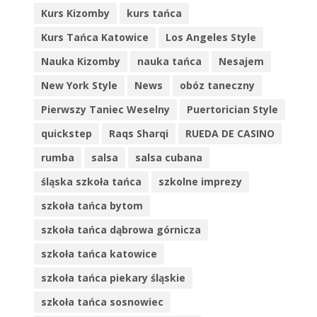
Kurs Kizomby
kurs tańca
Kurs Tańca Katowice
Los Angeles Style
Nauka Kizomby
nauka tańca
Nesajem
New York Style
News
obóz taneczny
Pierwszy Taniec Weselny
Puertorician Style
quickstep
Raqs Sharqi
RUEDA DE CASINO
rumba
salsa
salsa cubana
śląska szkoła tańca
szkolne imprezy
szkoła tańca bytom
szkoła tańca dąbrowa górnicza
szkoła tańca katowice
szkoła tańca piekary śląskie
szkoła tańca sosnowiec