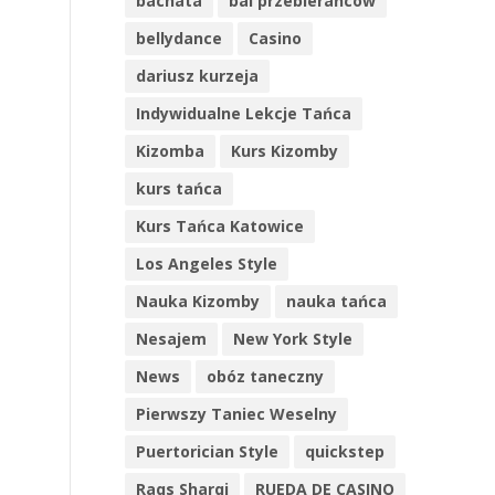
bachata
bal przebierańców
bellydance
Casino
dariusz kurzeja
Indywidualne Lekcje Tańca
Kizomba
Kurs Kizomby
kurs tańca
Kurs Tańca Katowice
Los Angeles Style
Nauka Kizomby
nauka tańca
Nesajem
New York Style
News
obóz taneczny
Pierwszy Taniec Weselny
Puertorician Style
quickstep
Raqs Sharqi
RUEDA DE CASINO