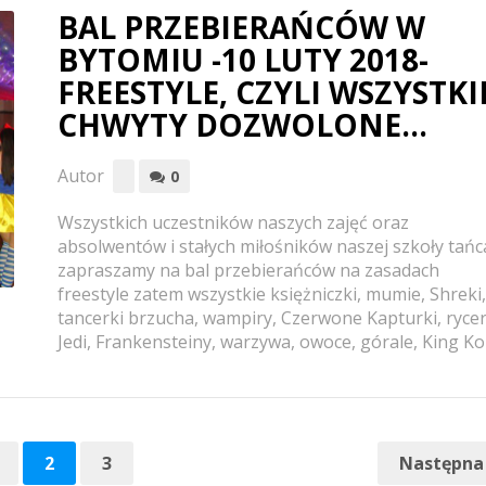
BAL PRZEBIERAŃCÓW W
BYTOMIU -10 LUTY 2018-
FREESTYLE, CZYLI WSZYSTKI
CHWYTY DOZWOLONE…
Autor
0
Wszystkich uczestników naszych zajęć oraz
absolwentów i stałych miłośników naszej szkoły tańc
zapraszamy na bal przebierańców na zasadach
freestyle zatem wszystkie księżniczki, mumie, Shreki,
tancerki brzucha, wampiry, Czerwone Kapturki, ryce
Jedi, Frankensteiny, warzywa, owoce, górale, King Kon
2
3
Następna