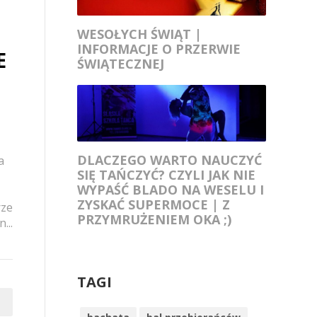
WESOŁYCH ŚWIĄT |
INFORMACJE O PRZERWIE
E
ŚWIĄTECZNEJ
DLACZEGO WARTO NAUCZYĆ
a
SIĘ TAŃCZYĆ? CZYLI JAK NIE
WYPAŚĆ BLADO NA WESELU I
ZYSKAĆ SUPERMOCE | Z
rze
PRZYMRUŻENIEM OKA ;)
...
TAGI