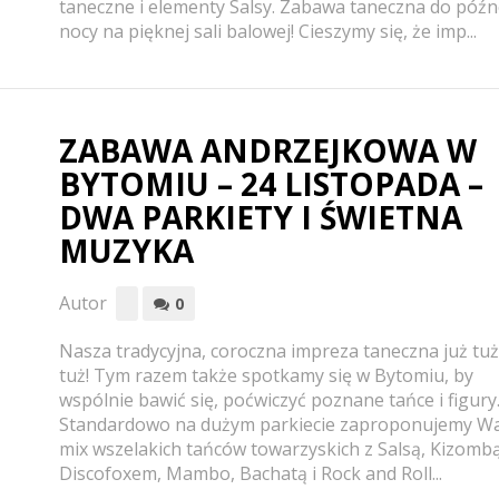
taneczne i elementy Salsy. Zabawa taneczna do późn
nocy na pięknej sali balowej! Cieszymy się, że imp...
ZABAWA ANDRZEJKOWA W
BYTOMIU – 24 LISTOPADA –
DWA PARKIETY I ŚWIETNA
MUZYKA
Autor
0
Nasza tradycyjna, coroczna impreza taneczna już tuż
tuż! Tym razem także spotkamy się w Bytomiu, by
wspólnie bawić się, poćwiczyć poznane tańce i figury
Standardowo na dużym parkiecie zaproponujemy 
mix wszelakich tańców towarzyskich z Salsą, Kizombą
Discofoxem, Mambo, Bachatą i Rock and Roll...