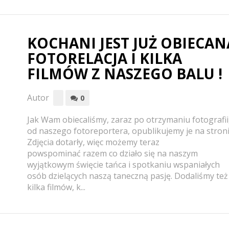
KOCHANI JEST JUŻ OBIECAN
FOTORELACJA I KILKA
FILMÓW Z NASZEGO BALU !
Autor
0
Jak Wam obiecaliśmy, zaraz po otrzymaniu fotografii
od naszego fotoreportera, opublikujemy je na stroni
Zdjęcia dotarły, więc możemy teraz
powspominać razem co działo się na naszym
wyjątkowym święcie tańca i spotkaniu wspaniałych
osób dzielących naszą taneczną pasję. Dodaliśmy też
kilka filmów, k...