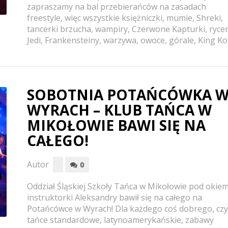
zapraszamy na bal przebierańców na zasadach
freestyle, więc wszystkie księżniczki, mumie, Shreki,
tancerki brzucha, wampiry, Czerwone Kapturki, ryce
Jedi, Frankensteiny, warzywa, owoce, górale, King Kon
SOBOTNIA POTAŃCÓWKA 
WYRACH – KLUB TAŃCA W
MIKOŁOWIE BAWI SIĘ NA
CAŁEGO!
Autor
0
Oddział Śląskiej Szkoły Tańca w Mikołowie pod okie
instruktorki Aleksandry bawił się na całego na
Potańcówce w Wyrach! Dla każdego coś dobrego, czy
tańce standardowe, latynoamerykańskie, zabawy