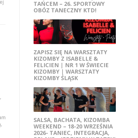
ej
TAŃCEM – 26. SPORTOWY
OBÓZ TANECZNY KTD!
ZAPISZ SIĘ NA WARSZTATY
KIZOMBY Z ISABELLE &
FELICIEN | NR 1 W ŚWIECIE
KIZOMBY | WARSZTATY
KIZOMBY ŚLĄSK
,
.
Wam
SALSA, BACHATA, KIZOMBA
,
WEEKEND – 18-20 WRZEŚNIA
2026- TANIEC, INTEGRACJA,