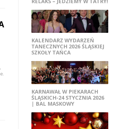
RELAKS – JEDZIEMY W TATRY!
A
KALENDARZ WYDARZEŃ
TANECZNYCH 2026 ŚLĄSKIEJ
SZKOŁY TAŃCA
,
e.
KARNAWAŁ W PIEKARACH
ŚLĄSKICH-24 STYCZNIA 2026
| BAL MASKOWY