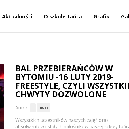
Aktualności
O szkole tańca
Grafik
Gal
BAL PRZEBIERAŃCÓW W
BYTOMIU -16 LUTY 2019-
FREESTYLE, CZYLI WSZYSTKI
CHWYTY DOZWOLONE
Autor
0
Wszystkich uczestników naszych zajęć oraz
absolwentów i stałych miłośników naszej szkoły tańc