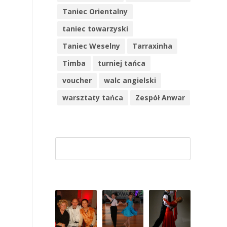
Taniec Orientalny
taniec towarzyski
Taniec Weselny
Tarraxinha
Timba
turniej tańca
voucher
walc angielski
warsztaty tańca
Zespół Anwar
Szuk