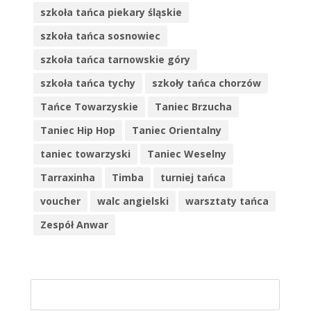
szkoła tańca piekary śląskie
szkoła tańca sosnowiec
szkoła tańca tarnowskie góry
szkoła tańca tychy
szkoły tańca chorzów
Tańce Towarzyskie
Taniec Brzucha
Taniec Hip Hop
Taniec Orientalny
taniec towarzyski
Taniec Weselny
Tarraxinha
Timba
turniej tańca
voucher
walc angielski
warsztaty tańca
Zespół Anwar