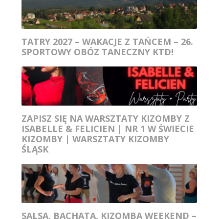
TATRY 2027 – WAKACJE Z TAŃCEM – 26.
SPORTOWY OBÓZ TANECZNY KTD!
ZAPISZ SIĘ NA WARSZTATY KIZOMBY Z
ISABELLE & FELICIEN | NR 1 W ŚWIECIE
KIZOMBY | WARSZTATY KIZOMBY
ŚLĄSK
SALSA, BACHATA, KIZOMBA WEEKEND –