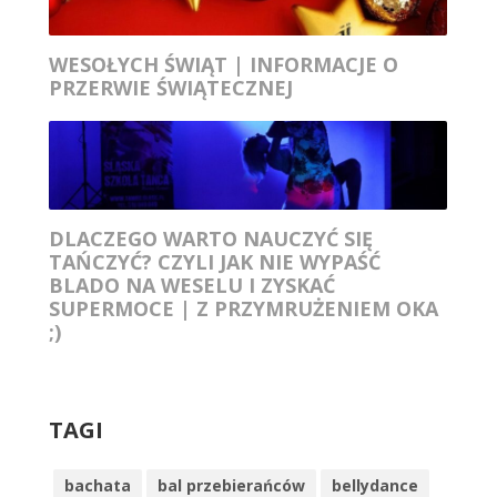
WESOŁYCH ŚWIĄT | INFORMACJE O
PRZERWIE ŚWIĄTECZNEJ
DLACZEGO WARTO NAUCZYĆ SIĘ
TAŃCZYĆ? CZYLI JAK NIE WYPAŚĆ
BLADO NA WESELU I ZYSKAĆ
SUPERMOCE | Z PRZYMRUŻENIEM OKA
;)
TAGI
bachata
bal przebierańców
bellydance