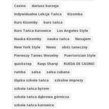
Casino
dariusz kurzeja
Indywidualne Lekcje Tańca
Kizomba
Kurs Kizomby
kurs tańca
Kurs Tańca Katowice
Los Angeles Style
Nauka Kizomby
nauka tańca
Nesajem
New York Style
News
obóz taneczny
Pierwszy Taniec Weselny
Puertorician Style
quickstep
Raqs Sharqi
RUEDA DE CASINO
rumba
salsa
salsa cubana
śląska szkoła tańca
szkolne imprezy
szkoła tańca bytom
szkoła tańca dąbrowa górnicza
szkoła tańca katowice