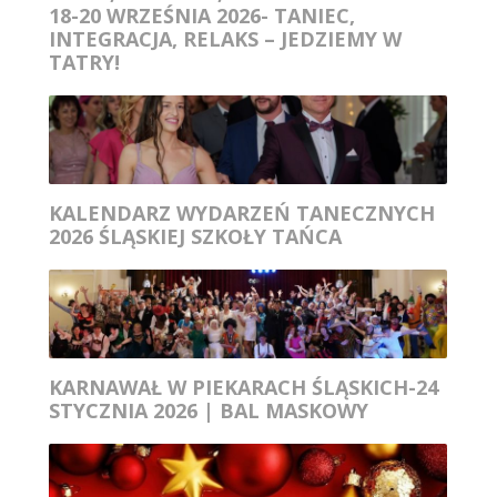
18-20 WRZEŚNIA 2026- TANIEC,
INTEGRACJA, RELAKS – JEDZIEMY W
TATRY!
KALENDARZ WYDARZEŃ TANECZNYCH
2026 ŚLĄSKIEJ SZKOŁY TAŃCA
KARNAWAŁ W PIEKARACH ŚLĄSKICH-24
STYCZNIA 2026 | BAL MASKOWY