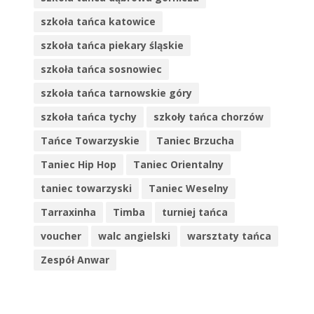
szkoła tańca katowice
szkoła tańca piekary śląskie
szkoła tańca sosnowiec
szkoła tańca tarnowskie góry
szkoła tańca tychy
szkoły tańca chorzów
Tańce Towarzyskie
Taniec Brzucha
Taniec Hip Hop
Taniec Orientalny
taniec towarzyski
Taniec Weselny
Tarraxinha
Timba
turniej tańca
voucher
walc angielski
warsztaty tańca
Zespół Anwar