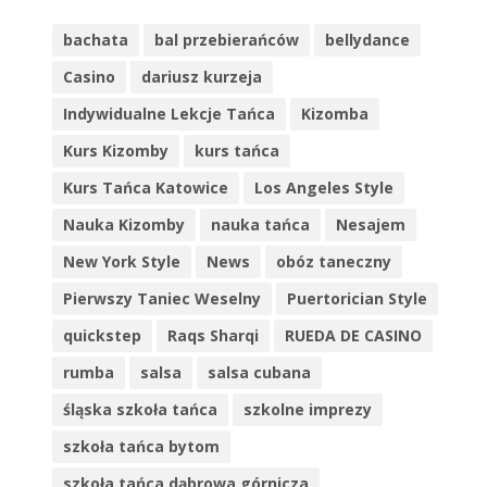
bachata
bal przebierańców
bellydance
Casino
dariusz kurzeja
Indywidualne Lekcje Tańca
Kizomba
Kurs Kizomby
kurs tańca
Kurs Tańca Katowice
Los Angeles Style
Nauka Kizomby
nauka tańca
Nesajem
New York Style
News
obóz taneczny
Pierwszy Taniec Weselny
Puertorician Style
quickstep
Raqs Sharqi
RUEDA DE CASINO
rumba
salsa
salsa cubana
śląska szkoła tańca
szkolne imprezy
szkoła tańca bytom
szkoła tańca dąbrowa górnicza