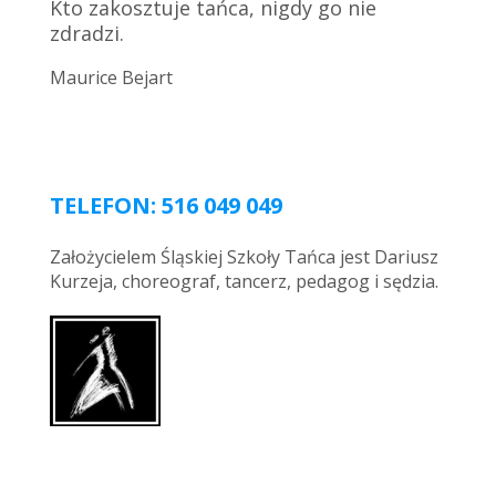
Kto zakosztuje tańca, nigdy go nie
Przeklęci niech będą ci, którzy nie tańczą
zdradzi.
i przeszkadzają tańczyć innym!
Maurice Bejart
Paulo Coelho
TELEFON: 516 049 049
Założycielem Śląskiej Szkoły Tańca jest Dariusz
Kurzeja, choreograf, tancerz, pedagog i sędzia.