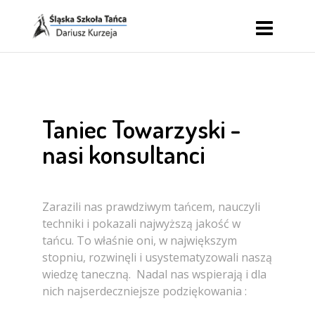
Taniec Towarzyski -
nasi konsultanci
Zarazili nas prawdziwym tańcem, nauczyli
techniki i pokazali najwyższą jakość w
tańcu. To właśnie oni, w największym
stopniu, rozwinęli i usystematyzowali naszą
wiedzę taneczną. Nadal nas wspierają i dla
nich najserdeczniejsze podziękowania :