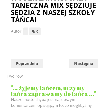
TANECZNA MIX SĘDZIUJE
SĘDZIA Z NASZEJ SZKOŁY
TAŃCA!
Autor
0
Poprzednia
Następna
[/vc_row
"... żyjemy tańcem, uczymy
tańca zapraszamy do tańca ..."
Nasze motto chyba jest najlepszym
komentarzem opisującym to, co moglibyśmy