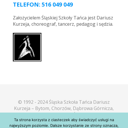
TELEFON: 516 049 049
Założycielem Śląskiej Szkoły Tańca jest Dariusz
Kurzeja, choreograf, tancerz, pedagog i sędzia.
© 1992 - 2024 Śląska Szkoła Tańca Dariusz
Kurzeja – Bytom, Chorzów, Dąbrowa Górnicza,
Katowice, Mikołów, Piekary Śląskie, Sosnowiec,
Ta strona korzysta z ciasteczek aby świadczyć usługi na
Tarnowskie Góry, Tychy
najwyższym poziomie. Dalsze korzystanie ze strony oznacza,