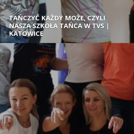
TAŃCZYĆ KAŻDY MOŻE, CZYLI
NASZA SZKOŁA TAŃCA W TVS |
KATOWICE
Autor: