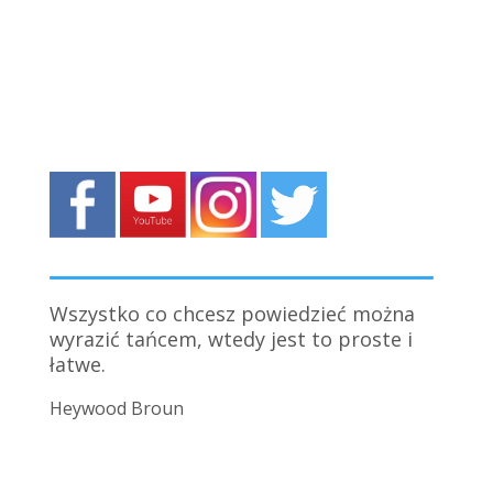
Kto zakosztuje tańca, nigdy go nie
zdradzi.
Maurice Bejart