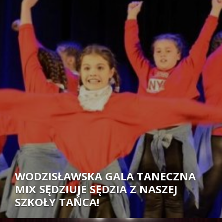
Autor:
WODZISŁAWSKA GALA TANECZNA
MIX SĘDZIUJE SĘDZIA Z NASZEJ
SZKOŁY TAŃCA!