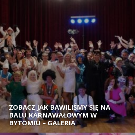
Autor:
ZOBACZ JAK BAWILIŚMY SIĘ NA
BALU KARNAWAŁOWYM W
BYTOMIU – GALERIA