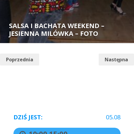
SALSA I BACHATA WEEKEND –
JESIENNA MILÓWKA – FOTO
Autor:
Poprzednia
Następna
DZIŚ JEST:
05.08
10:00
15:00