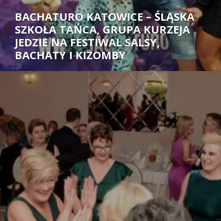
BACHATURO KATOWICE – ŚLĄSKA
SZKOŁA TAŃCA, GRUPA KURZEJA
JEDZIE NA FESTIWAL SALSY,
BACHATY I KIZOMBY
Autor: