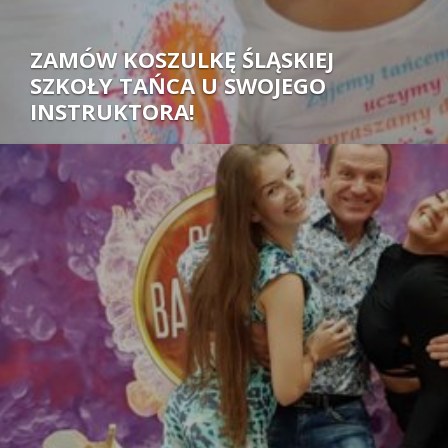
ZAMÓW KOSZULKĘ ŚLĄSKIEJ
SZKOŁY TAŃCA U SWOJEGO
INSTRUKTORA!
Autor: