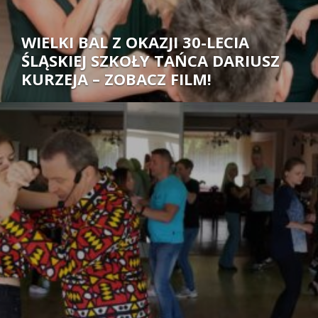
WIELKI BAL Z OKAZJI 30-LECIA
ŚLĄSKIEJ SZKOŁY TAŃCA DARIUSZ
KURZEJA – ZOBACZ FILM!
Autor: