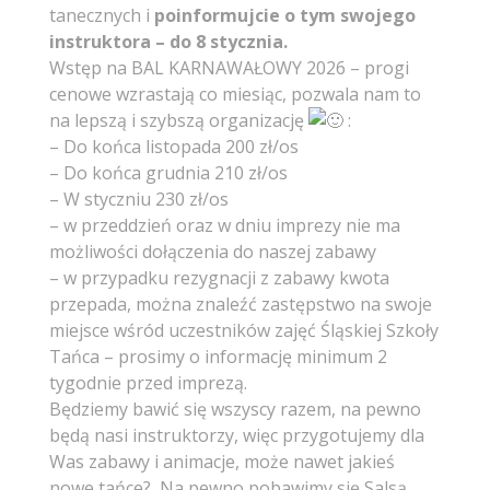
tanecznych i
poinformujcie o tym swojego
instruktora – do 8 stycznia.
Wstęp na BAL KARNAWAŁOWY 2026 – progi
cenowe wzrastają co miesiąc, pozwala nam to
na lepszą i szybszą organizację
:
– Do końca listopada 200 zł/os
– Do końca grudnia 210 zł/os
– W styczniu 230 zł/os
– w przeddzień oraz w dniu imprezy nie ma
możliwości dołączenia do naszej zabawy
– w przypadku rezygnacji z zabawy kwota
przepada, można znaleźć zastępstwo na swoje
miejsce wśród uczestników zajęć Śląskiej Szkoły
Tańca – prosimy o informację minimum 2
tygodnie przed imprezą.
Będziemy bawić się wszyscy razem, na pewno
będą nasi instruktorzy, więc przygotujemy dla
Was zabawy i animacje, może nawet jakieś
nowe tańce? Na pewno pobawimy się Salsą