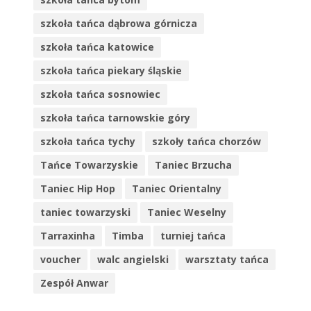
szkoła tańca dąbrowa górnicza
szkoła tańca katowice
szkoła tańca piekary śląskie
szkoła tańca sosnowiec
szkoła tańca tarnowskie góry
szkoła tańca tychy
szkoły tańca chorzów
Tańce Towarzyskie
Taniec Brzucha
Taniec Hip Hop
Taniec Orientalny
taniec towarzyski
Taniec Weselny
Tarraxinha
Timba
turniej tańca
voucher
walc angielski
warsztaty tańca
Zespół Anwar