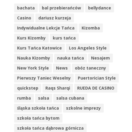
bachata
bal przebierańców
bellydance
Casino
dariusz kurzeja
Indywidualne Lekcje Tańca
Kizomba
Kurs Kizomby
kurs tańca
Kurs Tańca Katowice
Los Angeles Style
Nauka Kizomby
nauka tańca
Nesajem
New York Style
News
obóz taneczny
Pierwszy Taniec Weselny
Puertorician Style
quickstep
Raqs Sharqi
RUEDA DE CASINO
rumba
salsa
salsa cubana
śląska szkoła tańca
szkolne imprezy
szkoła tańca bytom
szkoła tańca dąbrowa górnicza