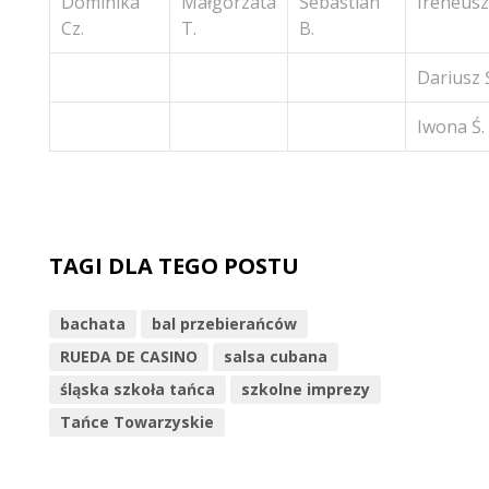
Dominika
Małgorzata
Sebastian
Ireneusz
Cz.
T.
B.
Dariusz 
Iwona Ś.
TAGI DLA TEGO POSTU
bachata
bal przebierańców
RUEDA DE CASINO
salsa cubana
śląska szkoła tańca
szkolne imprezy
Tańce Towarzyskie