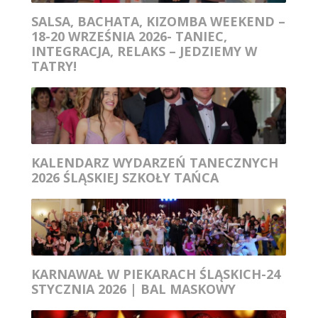
SALSA, BACHATA, KIZOMBA WEEKEND –
18-20 WRZEŚNIA 2026- TANIEC,
INTEGRACJA, RELAKS – JEDZIEMY W
TATRY!
KALENDARZ WYDARZEŃ TANECZNYCH
2026 ŚLĄSKIEJ SZKOŁY TAŃCA
KARNAWAŁ W PIEKARACH ŚLĄSKICH-24
STYCZNIA 2026 | BAL MASKOWY