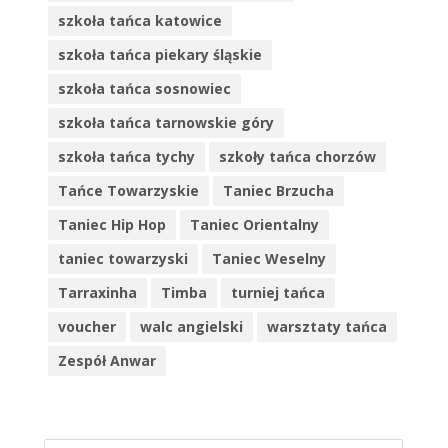
szkoła tańca katowice
szkoła tańca piekary śląskie
szkoła tańca sosnowiec
szkoła tańca tarnowskie góry
szkoła tańca tychy
szkoły tańca chorzów
Tańce Towarzyskie
Taniec Brzucha
Taniec Hip Hop
Taniec Orientalny
taniec towarzyski
Taniec Weselny
Tarraxinha
Timba
turniej tańca
voucher
walc angielski
warsztaty tańca
Zespół Anwar