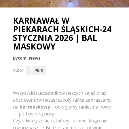
KARNAWAŁ W
PIEKARACH ŚLĄSKICH-24
STYCZNIA 2026 | BAL
MASKOWY
Bytom
,
News
Autor
0
Wszystkich uczestników naszych zajęć oraz
absolwentów naszej szkoły tańca zapraszamy
na
bal maskowy
– odkryjemy taniec na nowo
— pod osłoną nocy.
Czy odważysz się zatańczyć z kimś, kogo nie
rozpoznasz …? Będzie tajemniczo, pewnie