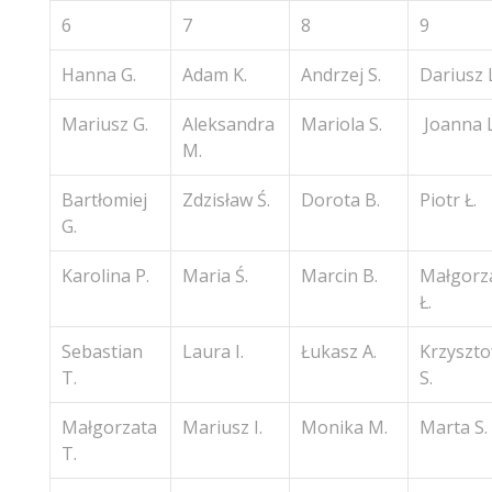
6
7
8
9
Hanna G.
Adam K.
Andrzej S.
Dariusz 
Mariusz G.
Aleksandra
Mariola S.
Joanna L
M.
Bartłomiej
Zdzisław Ś.
Dorota B.
Piotr Ł.
G.
Karolina P.
Maria Ś.
Marcin B.
Małgorz
Ł.
Sebastian
Laura I.
Łukasz A.
Krzyszt
T.
S.
Małgorzata
Mariusz I.
Monika M.
Marta S.
T.