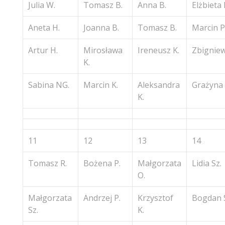
Julia W.
Tomasz B.
Anna B.
Elżbieta 
Aneta H.
Joanna B.
Tomasz B.
Marcin P
Artur H.
Mirosława
Ireneusz K.
Zbigniew
K.
Sabina NG.
Marcin K.
Aleksandra
Grażyna 
K.
11
12
13
14
Tomasz R.
Bożena P.
Małgorzata
Lidia Sz.
O.
Małgorzata
Andrzej P.
Krzysztof
Bogdan 
Sz.
K.