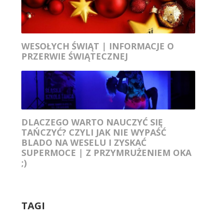
WESOŁYCH ŚWIĄT | INFORMACJE O
PRZERWIE ŚWIĄTECZNEJ
DLACZEGO WARTO NAUCZYĆ SIĘ
TAŃCZYĆ? CZYLI JAK NIE WYPAŚĆ
BLADO NA WESELU I ZYSKAĆ
SUPERMOCE | Z PRZYMRUŻENIEM OKA
;)
TAGI