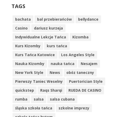
TAGS
bachata
bal przebierańców
bellydance
Casino
dariusz kurzeja
Indywidualne Lekcje Tańca
Kizomba
Kurs Kizomby
kurs tańca
Kurs Tańca Katowice
Los Angeles Style
Nauka Kizomby
nauka tańca
Nesajem
New York Style
News
obóz taneczny
Pierwszy Taniec Weselny
Puertorician Style
quickstep
Raqs Sharqi
RUEDA DE CASINO
rumba
salsa
salsa cubana
śląska szkoła tańca
szkolne imprezy
szkoła tańca bytom