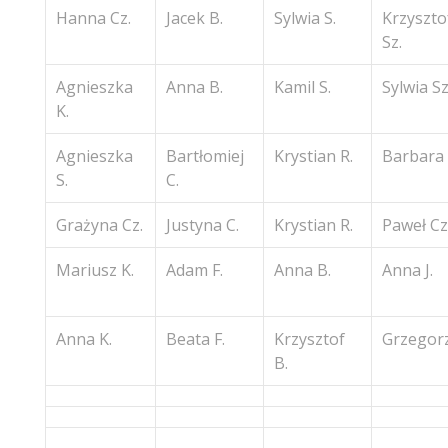
Hanna Cz.
Jacek B.
Sylwia S.
Krzyszto
Sz.
Agnieszka
Anna B.
Kamil S.
Sylwia Sz
K.
Agnieszka
Bartłomiej
Krystian R.
Barbara 
S.
C.
Grażyna Cz.
Justyna C.
Krystian R.
Paweł Cz
Mariusz K.
Adam F.
Anna B.
Anna J.
Anna K.
Beata F.
Krzysztof
Grzegorz
B.