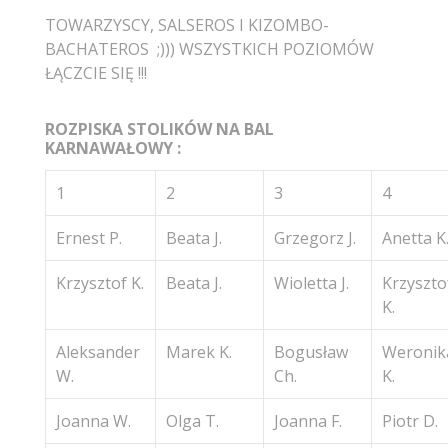
TOWARZYSCY, SALSEROS I KIZOMBO-
BACHATEROS ;))) WSZYSTKICH POZIOMÓW
ŁĄCZCIE SIĘ !!!
ROZPISKA STOLIKÓW NA BAL
KARNAWAŁOWY :
1
2
3
4
Ernest P.
Beata J.
Grzegorz J.
Anetta K
Krzysztof K.
Beata J.
Wioletta J.
Krzyszto
K.
Aleksander
Marek K.
Bogusław
Weronik
W.
Ch.
K.
Joanna W.
Olga T.
Joanna F.
Piotr D.