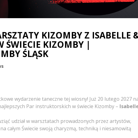
ARSZTATY KIZOMBY Z ISABELLE 
 W ŚWIECIE KIZOMBY |
OMBY ŚLĄSK
ws
kowe wydarzenie taneczne tej wiosny! Już 20 lutego 2027 n
najlepszych Par instruktorskich w świecie Kizomby –
Isabell
wziąć udział w warsztatach prowadzonych przez artystów,
 na całym Świecie swoją charyzmą, techniką i niesamowitą