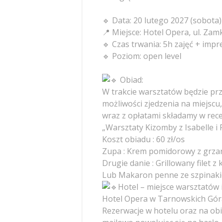
🔹 Data: 20 lutego 2027 (sobota)
📍 Miejsce: Hotel Opera, ul. Za
🔹 Czas trwania: 5h zajęć + imp
🔹 Poziom: open level
Obiad:
W trakcie warsztatów będzie prz
możliwości zjedzenia na miejscu
wraz z opłatami składamy w rece
„Warsztaty Kizomby z Isabelle i F
Koszt obiadu : 60 zł/os
Zupa : Krem pomidorowy z grza
Drugie danie : Grillowany filet z
Lub Makaron penne ze szpinaki
Hotel – miejsce warsztatów 
Hotel Opera w Tarnowskich Gór
Rezerwacje w hotelu oraz na obi