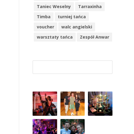
Taniec Weselny
Tarraxinha
Timba
turniej tańca
voucher
walc angielski
warsztaty tańca
Zespół Anwar
Szuk