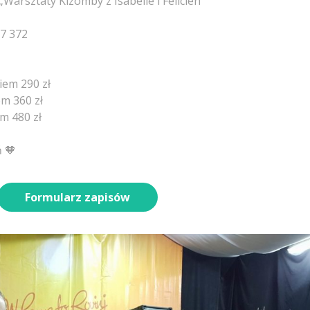
Warsztaty Kizomby z Isabelle i Felicien”
67 372
em 290 zł
m 360 zł
m 480 zł
 🧡
Formularz zapisów