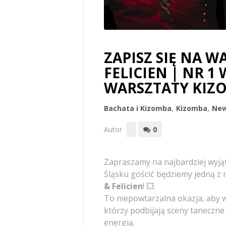
ZAPISZ SIĘ NA W
FELICIEN | NR 1
WARSZTATY KIZ
Bachata i Kizomba
,
Kizomba
,
Ne
Autor
0
Zapraszamy na najbardziej wyjąt
Śląsku gościć będziemy jedną z 
& Felicien
! 💥
To niepowtarzalna okazja, aby 
którzy podbijają sceny taneczne
energią.