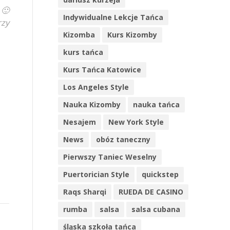
 🙂
Indywidualne Lekcje Tańca
rzy
Kizomba
Kurs Kizomby
kurs tańca
Kurs Tańca Katowice
Los Angeles Style
Nauka Kizomby
nauka tańca
Nesajem
New York Style
News
obóz taneczny
Pierwszy Taniec Weselny
Puertorician Style
quickstep
Raqs Sharqi
RUEDA DE CASINO
rumba
salsa
salsa cubana
śląska szkoła tańca