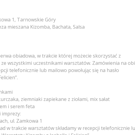
mkowa 1, Tarnowskie Góry
reza mieszana Kizomba, Bachata, Salsa
erwa obiadowa, w trakcie której możecie skorzystać z
, ze wszystkimi uczestnikami warsztatów. Zamówienia na ob
pcji telefonicznie lub mailowo powołując się na hasło
elicien”.
nkami
 kurczaka, ziemniaki zapiekane z ziołami, mix sałat
em i serem feta
i imprezy:
ach, ul. Zamkowa 1
ad w trakcie warsztatów składamy w recepcji telefonicznie l