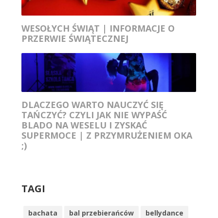
WESOŁYCH ŚWIĄT | INFORMACJE O
PRZERWIE ŚWIĄTECZNEJ
DLACZEGO WARTO NAUCZYĆ SIĘ
TAŃCZYĆ? CZYLI JAK NIE WYPAŚĆ
BLADO NA WESELU I ZYSKAĆ
SUPERMOCE | Z PRZYMRUŻENIEM OKA
;)
TAGI
bachata
bal przebierańców
bellydance