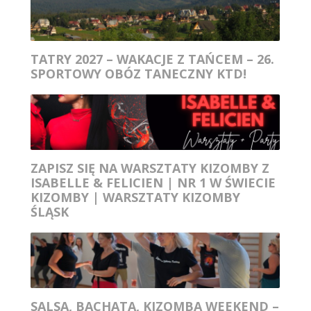
TATRY 2027 – WAKACJE Z TAŃCEM – 26.
SPORTOWY OBÓZ TANECZNY KTD!
ZAPISZ SIĘ NA WARSZTATY KIZOMBY Z
ISABELLE & FELICIEN | NR 1 W ŚWIECIE
KIZOMBY | WARSZTATY KIZOMBY
ŚLĄSK
SALSA, BACHATA, KIZOMBA WEEKEND –