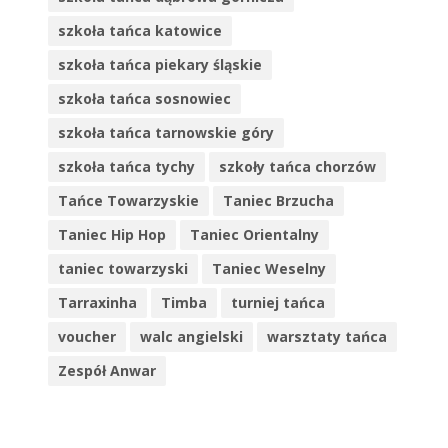
szkoła tańca katowice
szkoła tańca piekary śląskie
szkoła tańca sosnowiec
szkoła tańca tarnowskie góry
szkoła tańca tychy
szkoły tańca chorzów
Tańce Towarzyskie
Taniec Brzucha
Taniec Hip Hop
Taniec Orientalny
taniec towarzyski
Taniec Weselny
Tarraxinha
Timba
turniej tańca
voucher
walc angielski
warsztaty tańca
Zespół Anwar