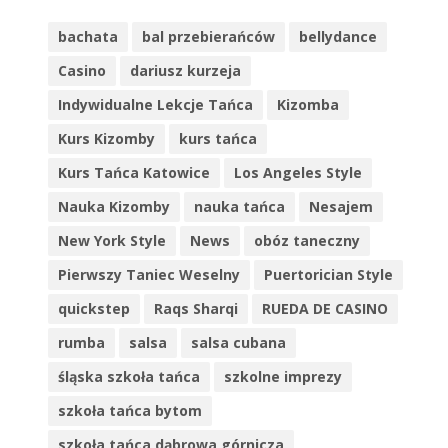
bachata
bal przebierańców
bellydance
Casino
dariusz kurzeja
Indywidualne Lekcje Tańca
Kizomba
Kurs Kizomby
kurs tańca
Kurs Tańca Katowice
Los Angeles Style
Nauka Kizomby
nauka tańca
Nesajem
New York Style
News
obóz taneczny
Pierwszy Taniec Weselny
Puertorician Style
quickstep
Raqs Sharqi
RUEDA DE CASINO
rumba
salsa
salsa cubana
śląska szkoła tańca
szkolne imprezy
szkoła tańca bytom
szkoła tańca dąbrowa górnicza