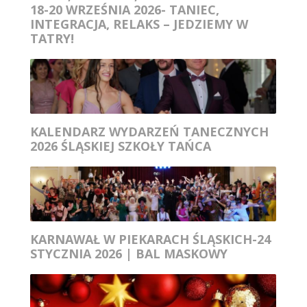
18-20 WRZEŚNIA 2026- TANIEC,
INTEGRACJA, RELAKS – JEDZIEMY W
TATRY!
KALENDARZ WYDARZEŃ TANECZNYCH
2026 ŚLĄSKIEJ SZKOŁY TAŃCA
KARNAWAŁ W PIEKARACH ŚLĄSKICH-24
STYCZNIA 2026 | BAL MASKOWY