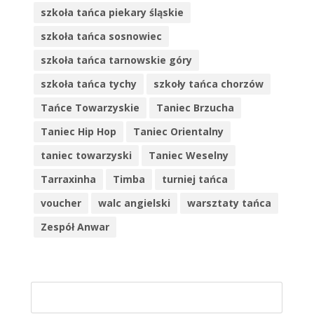
szkoła tańca piekary śląskie
szkoła tańca sosnowiec
szkoła tańca tarnowskie góry
szkoła tańca tychy
szkoły tańca chorzów
Tańce Towarzyskie
Taniec Brzucha
Taniec Hip Hop
Taniec Orientalny
taniec towarzyski
Taniec Weselny
Tarraxinha
Timba
turniej tańca
voucher
walc angielski
warsztaty tańca
Zespół Anwar