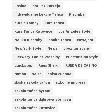
Casino
dariusz kurzeja
Indywidualne Lekcje Tańca
Kizomba
Kurs Kizomby
kurs tańca
Kurs Tańca Katowice
Los Angeles Style
Nauka Kizomby
nauka tańca
Nesajem
New York Style
News
obóz taneczny
Pierwszy Taniec Weselny
Puertorician Style
quickstep
Raqs Sharqi
RUEDA DE CASINO
rumba
salsa
salsa cubana
śląska szkoła tańca
szkolne imprezy
szkoła tańca bytom
szkoła tańca dąbrowa górnicza
szkoła tańca katowice