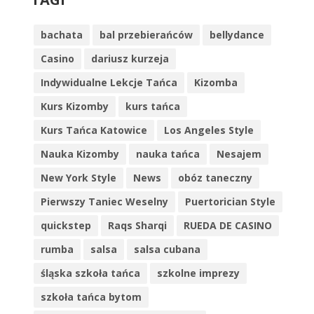
bachata
bal przebierańców
bellydance
Casino
dariusz kurzeja
Indywidualne Lekcje Tańca
Kizomba
Kurs Kizomby
kurs tańca
Kurs Tańca Katowice
Los Angeles Style
Nauka Kizomby
nauka tańca
Nesajem
New York Style
News
obóz taneczny
Pierwszy Taniec Weselny
Puertorician Style
quickstep
Raqs Sharqi
RUEDA DE CASINO
rumba
salsa
salsa cubana
śląska szkoła tańca
szkolne imprezy
szkoła tańca bytom