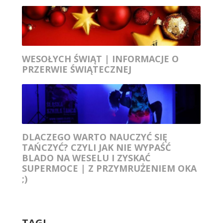
WESOŁYCH ŚWIĄT | INFORMACJE O
PRZERWIE ŚWIĄTECZNEJ
DLACZEGO WARTO NAUCZYĆ SIĘ
TAŃCZYĆ? CZYLI JAK NIE WYPAŚĆ
BLADO NA WESELU I ZYSKAĆ
SUPERMOCE | Z PRZYMRUŻENIEM OKA
;)
TAGI