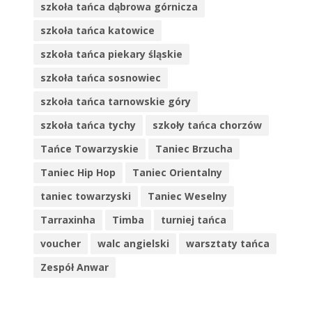
szkoła tańca dąbrowa górnicza
szkoła tańca katowice
szkoła tańca piekary śląskie
szkoła tańca sosnowiec
szkoła tańca tarnowskie góry
szkoła tańca tychy
szkoły tańca chorzów
Tańce Towarzyskie
Taniec Brzucha
Taniec Hip Hop
Taniec Orientalny
taniec towarzyski
Taniec Weselny
Tarraxinha
Timba
turniej tańca
voucher
walc angielski
warsztaty tańca
Zespół Anwar