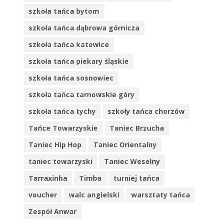
szkoła tańca bytom
szkoła tańca dąbrowa górnicza
szkoła tańca katowice
szkoła tańca piekary śląskie
szkoła tańca sosnowiec
szkoła tańca tarnowskie góry
szkoła tańca tychy
szkoły tańca chorzów
Tańce Towarzyskie
Taniec Brzucha
Taniec Hip Hop
Taniec Orientalny
taniec towarzyski
Taniec Weselny
Tarraxinha
Timba
turniej tańca
voucher
walc angielski
warsztaty tańca
Zespół Anwar