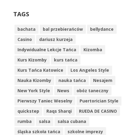
TAGS
bachata
bal przebierańców
bellydance
Casino
dariusz kurzeja
Indywidualne Lekcje Tańca
Kizomba
Kurs Kizomby
kurs tańca
Kurs Tańca Katowice
Los Angeles Style
Nauka Kizomby
nauka tańca
Nesajem
New York Style
News
obóz taneczny
Pierwszy Taniec Weselny
Puertorician Style
quickstep
Raqs Sharqi
RUEDA DE CASINO
rumba
salsa
salsa cubana
śląska szkoła tańca
szkolne imprezy