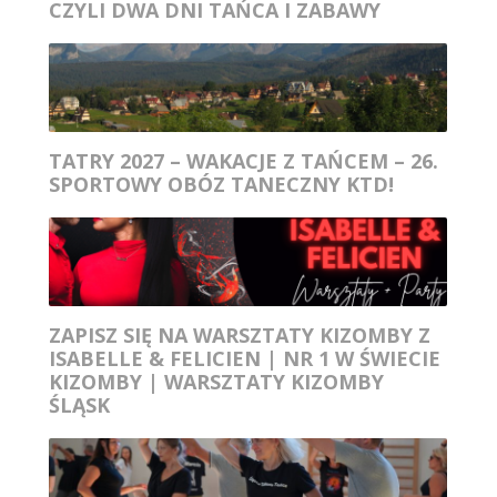
CZYLI DWA DNI TAŃCA I ZABAWY
TATRY 2027 – WAKACJE Z TAŃCEM – 26.
SPORTOWY OBÓZ TANECZNY KTD!
ZAPISZ SIĘ NA WARSZTATY KIZOMBY Z
ISABELLE & FELICIEN | NR 1 W ŚWIECIE
KIZOMBY | WARSZTATY KIZOMBY
ŚLĄSK