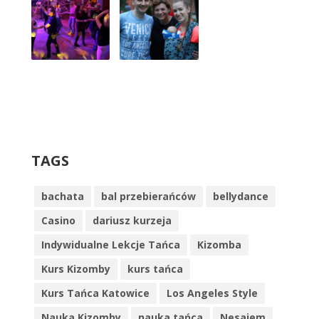
TAGS
bachata
bal przebierańców
bellydance
Casino
dariusz kurzeja
Indywidualne Lekcje Tańca
Kizomba
Kurs Kizomby
kurs tańca
Kurs Tańca Katowice
Los Angeles Style
Nauka Kizomby
nauka tańca
Nesajem