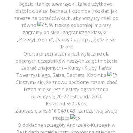
będzie : taniec towarzyski, tańce użytkowe,
discofox, salsa, bachata i kizomba (rozkład jak
zawsze na potańcówkach, aby wszyscy mieli po
równo
. W trakcie sobotniej imprezy
zagramy polskie i zagraniczne klasyki –
„Przeżyj to sam”, Daddy Cool itp…, Będzie się
działo!
Oferta przeznaczona jest wyłącznie dla
obecnych uczestników naszych zajęć (możecie
zabrać znajomych) – Kursy i Kluby Tańca
Towarzyskiego, Salsa, Bachata, Kizomba
Cieszymy się, że znowu będziemy razem, choć
liczba miejsc jest niestety ograniczona.
Bawimy się 20-22 listopada 2026
Koszt od 590 zł/os.
Zapisz się sms 516 049 049 i zarezerwuj swoje
miejsce
O dokładne szczegóły Andrzejek-Kurzejek w
Beskidach pytajcie instruktorów na zajęciach.