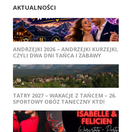
AKTUALNOŚCI
ANDRZEJKI 2026 – ANDRZEJKI KURZEJKI,
CZYLI DWA DNI TAŃCA I ZABAWY
TATRY 2027 – WAKACJE Z TAŃCEM – 26.
SPORTOWY OBÓZ TANECZNY KTD!