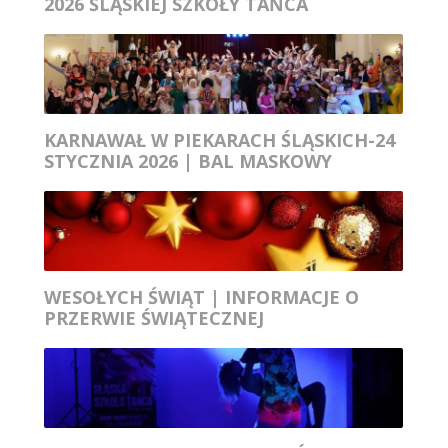
2026 ŚLĄSKIEJ SZKOŁY TAŃCA
KARNAWAŁ W PIEKARACH ŚLĄSKICH-24
STYCZNIA 2026 | BAL MASKOWY
WESOŁYCH ŚWIĄT | INFORMACJE O
PRZERWIE ŚWIĄTECZNEJ