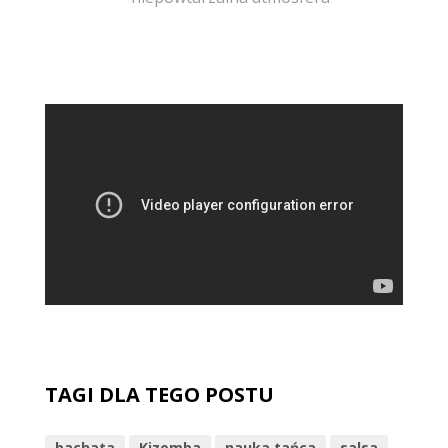
TAGI DLA TEGO POSTU
bachata
Kizomba
nauka tańca
salsa