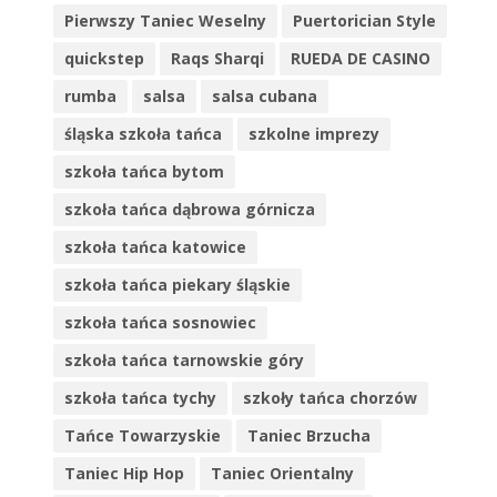
Pierwszy Taniec Weselny
Puertorician Style
quickstep
Raqs Sharqi
RUEDA DE CASINO
rumba
salsa
salsa cubana
śląska szkoła tańca
szkolne imprezy
szkoła tańca bytom
szkoła tańca dąbrowa górnicza
szkoła tańca katowice
szkoła tańca piekary śląskie
szkoła tańca sosnowiec
szkoła tańca tarnowskie góry
szkoła tańca tychy
szkoły tańca chorzów
Tańce Towarzyskie
Taniec Brzucha
Taniec Hip Hop
Taniec Orientalny