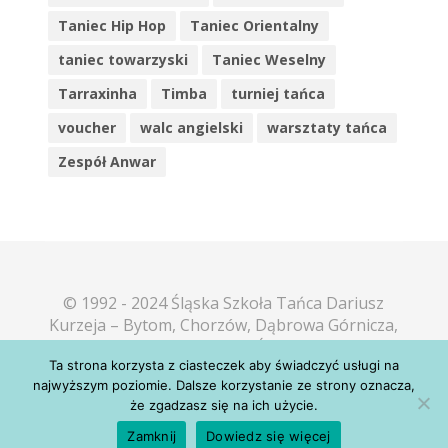
Taniec Hip Hop
Taniec Orientalny
taniec towarzyski
Taniec Weselny
Tarraxinha
Timba
turniej tańca
voucher
walc angielski
warsztaty tańca
Zespół Anwar
© 1992 - 2024 Śląska Szkoła Tańca Dariusz
Kurzeja – Bytom, Chorzów, Dąbrowa Górnicza,
Katowice, Mikołów, Piekary Śląskie, Sosnowiec,
Ta strona korzysta z ciasteczek aby świadczyć usługi na
Tarnowskie Góry, Tychy
najwyższym poziomie. Dalsze korzystanie ze strony oznacza,
poczta@taniec.slask.pl
że zgadzasz się na ich użycie.
Zamknij
Dowiedz się więcej