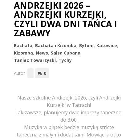
ANDRZEJKI 2026 –
ANDRZEJKI KURZEJKI,
CZYLI DWA DNI TAŃCA I
ZABAWY
Bachata
,
Bachata i Kizomba
,
Bytom
,
Katowice
,
Kizomba
,
News
,
Salsa Cubana
,
Taniec Towarzyski
,
Tychy
Autor
0
Nasze szkolne Andrzejki 2026, czyli Andrzejki
Kurzejki w Tatrach!
Jak zawsze, planujemy dwie imprezy taneczne
do 3.00.
Muzyka w piątek będzie muzyką stricte
taneczną z małymi dodatkami. Mówiąc krótko