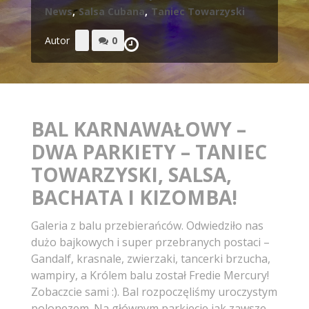
News
,
Salsa Cubana
,
Taniec Towarzyski
Autor
0
BAL KARNAWAŁOWY –
DWA PARKIETY – TANIEC
TOWARZYSKI, SALSA,
BACHATA I KIZOMBA!
Galeria z balu przebierańców. Odwiedziło nas
dużo bajkowych i super przebranych postaci –
Gandalf, krasnale, zwierzaki, tancerki brzucha,
wampiry, a Królem balu został Fredie Mercury!
Zobaczcie sami :). Bal rozpoczęliśmy uroczystym
polonezem. Na głównym parkiecie jak zawsze