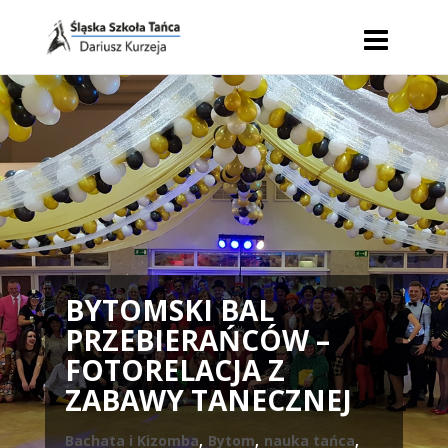
BYTOMSKI BAL
PRZEBIERAŃCÓW –
FOTORELACJA Z
ZABAWY TANECZNEJ
Bachata i Kizomba
,
Bytom
,
nauka tańca
,