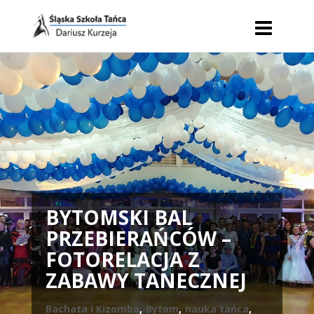
BYTOMSKI BAL
PRZEBIERAŃCÓW –
FOTORELACJA Z
ZABAWY TANECZNEJ
Bachata i Kizomba
,
Bytom
,
nauka tańca
,