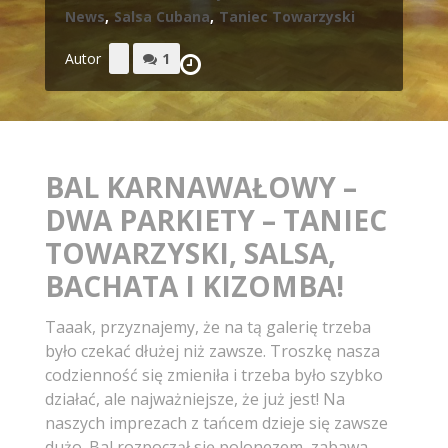
News
,
Salsa Cubana
,
Taniec Towarzyski
Autor
1
BAL KARNAWAŁOWY –
DWA PARKIETY – TANIEC
TOWARZYSKI, SALSA,
BACHATA I KIZOMBA!
Taaak, przyznajemy, że na tą galerię trzeba
było czekać dłużej niż zawsze. Troszkę nasza
codzienność się zmieniła i trzeba było szybko
działać, ale najważniejsze, że już jest! Na
naszych imprezach z tańcem dzieje się zawsze
dużo. Bal rozpoczął się polonezem, zabawa