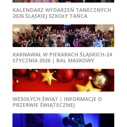
KALENDARZ WYDARZEŃ TANECZNYCH
2026 ŚLĄSKIEJ SZKOŁY TAŃCA
KARNAWAŁ W PIEKARACH ŚLĄSKICH-24
STYCZNIA 2026 | BAL MASKOWY
WESOŁYCH ŚWIĄT | INFORMACJE O
PRZERWIE ŚWIĄTECZNEJ