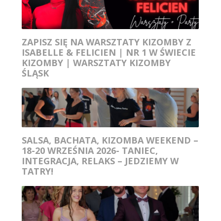
ZAPISZ SIĘ NA WARSZTATY KIZOMBY Z
ISABELLE & FELICIEN | NR 1 W ŚWIECIE
KIZOMBY | WARSZTATY KIZOMBY
ŚLĄSK
SALSA, BACHATA, KIZOMBA WEEKEND –
18-20 WRZEŚNIA 2026- TANIEC,
INTEGRACJA, RELAKS – JEDZIEMY W
TATRY!