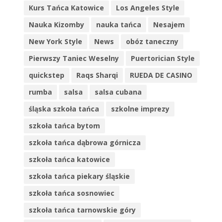
Kurs Tańca Katowice
Los Angeles Style
Nauka Kizomby
nauka tańca
Nesajem
New York Style
News
obóz taneczny
Pierwszy Taniec Weselny
Puertorician Style
quickstep
Raqs Sharqi
RUEDA DE CASINO
rumba
salsa
salsa cubana
śląska szkoła tańca
szkolne imprezy
szkoła tańca bytom
szkoła tańca dąbrowa górnicza
szkoła tańca katowice
szkoła tańca piekary śląskie
szkoła tańca sosnowiec
szkoła tańca tarnowskie góry