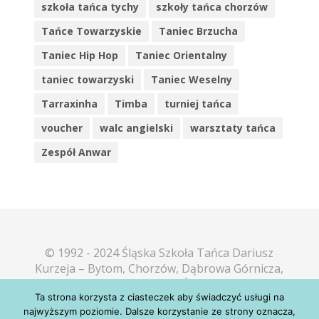
szkoła tańca tychy
szkoły tańca chorzów
Tańce Towarzyskie
Taniec Brzucha
Taniec Hip Hop
Taniec Orientalny
taniec towarzyski
Taniec Weselny
Tarraxinha
Timba
turniej tańca
voucher
walc angielski
warsztaty tańca
Zespół Anwar
© 1992 - 2024 Śląska Szkoła Tańca Dariusz
Kurzeja – Bytom, Chorzów, Dąbrowa Górnicza,
Katowice, Mikołów, Piekary Śląskie, Sosnowiec,
Ta strona korzysta z ciasteczek aby świadczyć usługi na
Tarnowskie Góry, Tychy
najwyższym poziomie. Dalsze korzystanie ze strony oznacza,