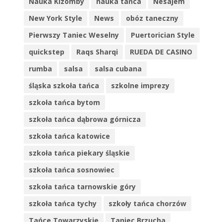
Nauka Kizomby
nauka tańca
Nesajem
New York Style
News
obóz taneczny
Pierwszy Taniec Weselny
Puertorician Style
quickstep
Raqs Sharqi
RUEDA DE CASINO
rumba
salsa
salsa cubana
śląska szkoła tańca
szkolne imprezy
szkoła tańca bytom
szkoła tańca dąbrowa górnicza
szkoła tańca katowice
szkoła tańca piekary śląskie
szkoła tańca sosnowiec
szkoła tańca tarnowskie góry
szkoła tańca tychy
szkoły tańca chorzów
Tańce Towarzyskie
Taniec Brzucha