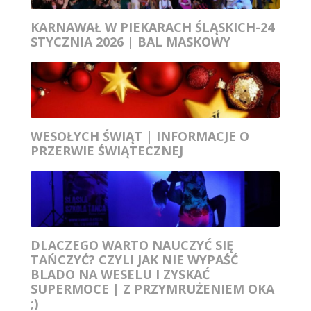
KARNAWAŁ W PIEKARACH ŚLĄSKICH-24
STYCZNIA 2026 | BAL MASKOWY
WESOŁYCH ŚWIĄT | INFORMACJE O
PRZERWIE ŚWIĄTECZNEJ
DLACZEGO WARTO NAUCZYĆ SIĘ
TAŃCZYĆ? CZYLI JAK NIE WYPAŚĆ
BLADO NA WESELU I ZYSKAĆ
SUPERMOCE | Z PRZYMRUŻENIEM OKA
;)