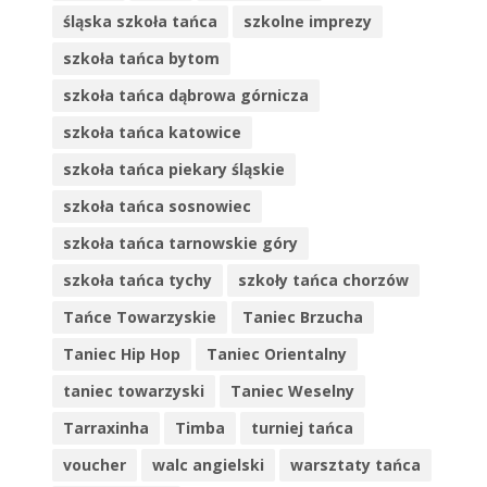
śląska szkoła tańca
szkolne imprezy
szkoła tańca bytom
szkoła tańca dąbrowa górnicza
szkoła tańca katowice
szkoła tańca piekary śląskie
szkoła tańca sosnowiec
szkoła tańca tarnowskie góry
szkoła tańca tychy
szkoły tańca chorzów
Tańce Towarzyskie
Taniec Brzucha
Taniec Hip Hop
Taniec Orientalny
taniec towarzyski
Taniec Weselny
Tarraxinha
Timba
turniej tańca
voucher
walc angielski
warsztaty tańca