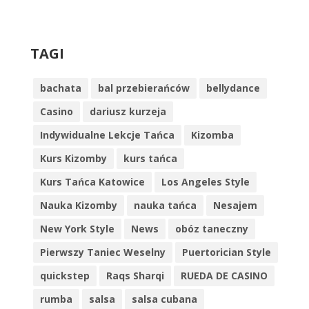
TAGI
bachata
bal przebierańców
bellydance
Casino
dariusz kurzeja
Indywidualne Lekcje Tańca
Kizomba
Kurs Kizomby
kurs tańca
Kurs Tańca Katowice
Los Angeles Style
Nauka Kizomby
nauka tańca
Nesajem
New York Style
News
obóz taneczny
Pierwszy Taniec Weselny
Puertorician Style
quickstep
Raqs Sharqi
RUEDA DE CASINO
rumba
salsa
salsa cubana