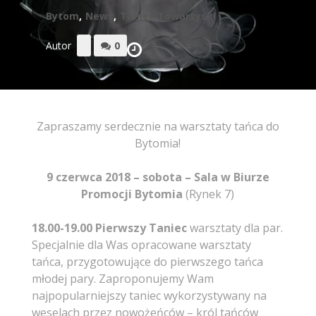
Bytom
,
News
,
Taniec Towarzyski
Autor
0
Zapraszamy serdecznie na warsztaty tańca do
Bytomia!
9 czerwca 2018 – sobota – Sala w Biurze
Promocji Bytomia
(Rynek 7)
18.00-19.00 Pierwszy Taniec
warsztaty dla par.
Specjalnie dla Was opracowane warsztaty
tańca, przygotowujące do pierwszego tańca
młodej pary. Zaproponujemy Wam
najpopularniejszy taniec wykorzystywany na
weselach przez nowożeńców – król tańców