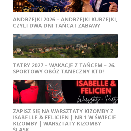
ANDRZEJKI 2026 – ANDRZEJKI KURZEJKI,
CZYLI DWA DNI TAŃCA I ZABAWY
TATRY 2027 – WAKACJE Z TAŃCEM – 26.
SPORTOWY OBÓZ TANECZNY KTD!
ZAPISZ SIĘ NA WARSZTATY KIZOMBY Z
ISABELLE & FELICIEN | NR 1 W ŚWIECIE
KIZOMBY | WARSZTATY KIZOMBY
ŚLĄSK