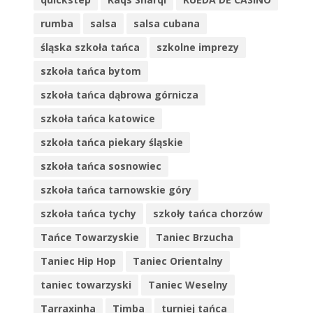
rumba
salsa
salsa cubana
śląska szkoła tańca
szkolne imprezy
szkoła tańca bytom
szkoła tańca dąbrowa górnicza
szkoła tańca katowice
szkoła tańca piekary śląskie
szkoła tańca sosnowiec
szkoła tańca tarnowskie góry
szkoła tańca tychy
szkoły tańca chorzów
Tańce Towarzyskie
Taniec Brzucha
Taniec Hip Hop
Taniec Orientalny
taniec towarzyski
Taniec Weselny
Tarraxinha
Timba
turniej tańca