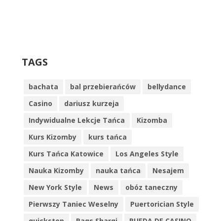
TAGS
bachata
bal przebierańców
bellydance
Casino
dariusz kurzeja
Indywidualne Lekcje Tańca
Kizomba
Kurs Kizomby
kurs tańca
Kurs Tańca Katowice
Los Angeles Style
Nauka Kizomby
nauka tańca
Nesajem
New York Style
News
obóz taneczny
Pierwszy Taniec Weselny
Puertorician Style
quickstep
Raqs Sharqi
RUEDA DE CASINO