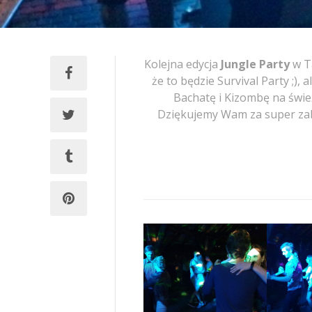
Kolejna edycja
Jungle Party
w Ta
że to będzie Survival Party ;),
Bachatę i Kizombę na śwież
Dziękujemy Wam za super zab