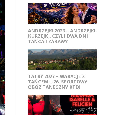
ANDRZEJKI 2026 – ANDRZEJKI
KURZEJKI, CZYLI DWA DNI
TAŃCA I ZABAWY
TATRY 2027 – WAKACJE Z
TAŃCEM – 26. SPORTOWY
OBÓZ TANECZNY KTD!