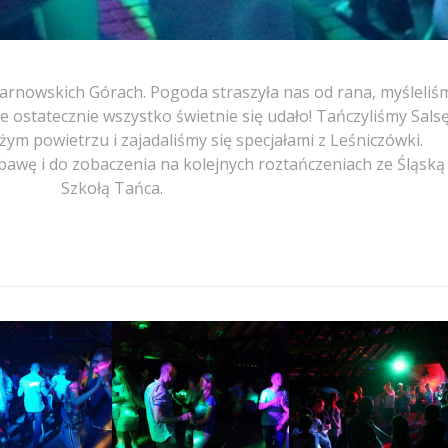
rnowskich Górach. Pogoda straszyła nas od rana, myśleliś
 ale ostatecznie wszystko świetnie się udało! Tańczyliśmy Salsę
ym powietrzu i zajadaliśmy się specjałami z Leśniczówki.
awę i do zobaczenia na kolejnych roztańczeniach ze Śląską
Szkołą Tańca.