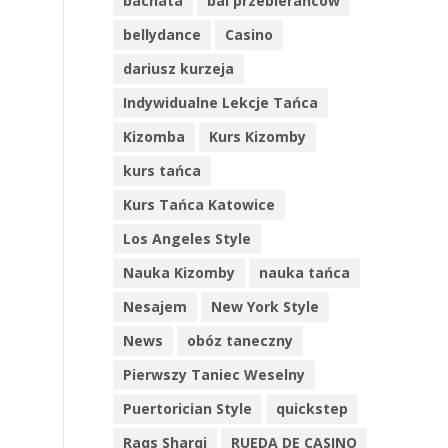
bachata
bal przebierańców
bellydance
Casino
dariusz kurzeja
Indywidualne Lekcje Tańca
Kizomba
Kurs Kizomby
kurs tańca
Kurs Tańca Katowice
Los Angeles Style
Nauka Kizomby
nauka tańca
Nesajem
New York Style
News
obóz taneczny
Pierwszy Taniec Weselny
Puertorician Style
quickstep
Raqs Sharqi
RUEDA DE CASINO