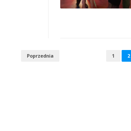
Poprzednia
1
2