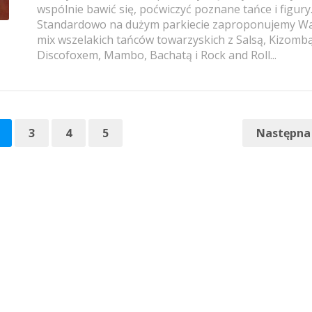
wspólnie bawić się, poćwiczyć poznane tańce i figury
Standardowo na dużym parkiecie zaproponujemy 
mix wszelakich tańców towarzyskich z Salsą, Kizombą
Discofoxem, Mambo, Bachatą i Rock and Roll...
3
4
5
Następna