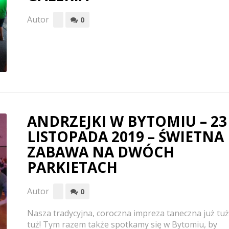
Autor
0
ANDRZEJKI W BYTOMIU – 23
LISTOPADA 2019 – ŚWIETNA
ZABAWA NA DWÓCH
PARKIETACH
Autor
0
Nasza tradycyjna, coroczna impreza taneczna już tuż
tuż! Tym razem także spotkamy się w Bytomiu, by