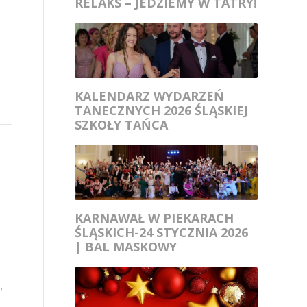
RELAKS – JEDZIEMY W TATRY!
KALENDARZ WYDARZEŃ
TANECZNYCH 2026 ŚLĄSKIEJ
SZKOŁY TAŃCA
KARNAWAŁ W PIEKARACH
ŚLĄSKICH-24 STYCZNIA 2026
| BAL MASKOWY
,