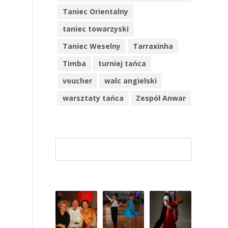
Taniec Orientalny
taniec towarzyski
Taniec Weselny
Tarraxinha
Timba
turniej tańca
voucher
walc angielski
warsztaty tańca
Zespół Anwar
Szuk