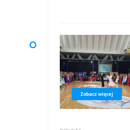
Zobacz więcej
pary w ka...