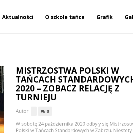
Aktualności
O szkole tańca
Grafik
Gal
MISTRZOSTWA POLSKI W
TAŃCACH STANDARDOWYC
2020 – ZOBACZ RELACJĘ Z
TURNIEJU
Autor
0
W sobotę 24 października 2020 odbyły się Mistrzost
Polski w Tańcach Standardowych w Zabrzu. Niestety