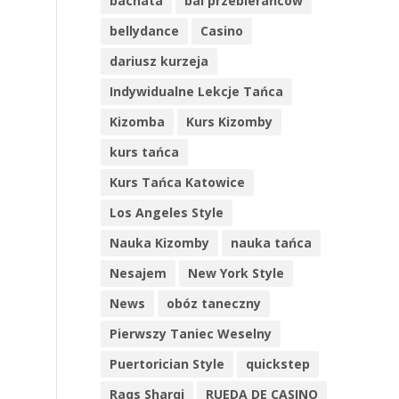
bachata
bal przebierańców
bellydance
Casino
dariusz kurzeja
Indywidualne Lekcje Tańca
Kizomba
Kurs Kizomby
kurs tańca
Kurs Tańca Katowice
Los Angeles Style
Nauka Kizomby
nauka tańca
Nesajem
New York Style
News
obóz taneczny
Pierwszy Taniec Weselny
Puertorician Style
quickstep
Raqs Sharqi
RUEDA DE CASINO