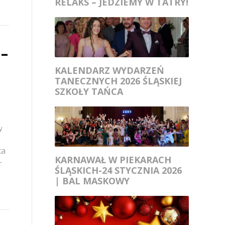
RELAKS – JEDZIEMY W TATRY!
–
KALENDARZ WYDARZEŃ
TANECZNYCH 2026 ŚLĄSKIEJ
SZKOŁY TAŃCA
w
ca
KARNAWAŁ W PIEKARACH
-
ŚLĄSKICH-24 STYCZNIA 2026
| BAL MASKOWY