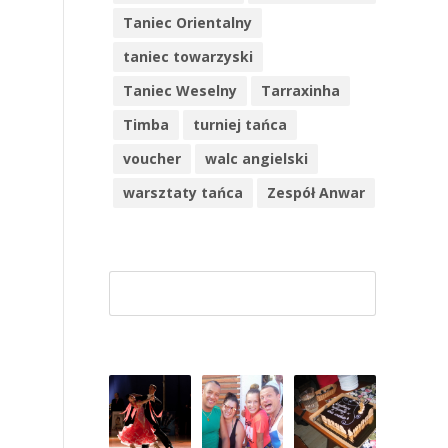
Taniec Orientalny
taniec towarzyski
Taniec Weselny
Tarraxinha
Timba
turniej tańca
voucher
walc angielski
warsztaty tańca
Zespół Anwar
Szuk