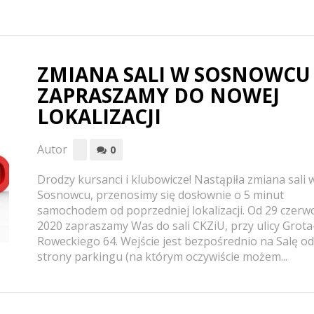
ZMIANA SALI W SOSNOWCU 
ZAPRASZAMY DO NOWEJ
LOKALIZACJI
Autor
0
Drodzy kursanci i klubowicze! Nastąpiła zmiana sali 
Sosnowcu, przenosimy się dosłownie o 5 minut
samochodem od poprzedniej lokalizacji. Od 29 czerw
2020 zapraszamy Was do sali CKZiU, przy ulicy Grota
Roweckiego 64. Wejście jest bezpośrednio na Salę od
strony parkingu (na którym oczywiście możem...