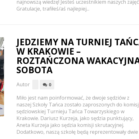
najnowszą wiedzę! Jesteś uczestnikiem naszych zajęć
Gratulacje, trafiłeś/aś najlepiej...
JEDZIEMY NA TURNIEJ TAŃ
W KRAKOWIE –
ROZTAŃCZONA WAKACYJN
SOBOTA
Autor
0
Miło jest nam poinformować, że dwoje sędziów z
naszej Szkoły Tańca zostało zaproszonych do komisj
sędziowskiej Turnieju Tańca Towarzyskiego w
Krakowie. Dariusz Kurzeja, jako sędzia punktujący,
Aneta Kurzeja jako sędzia komisji skrutacyjnej.
Dodatkowo, naszą szkołę będą reprezentowały dwie