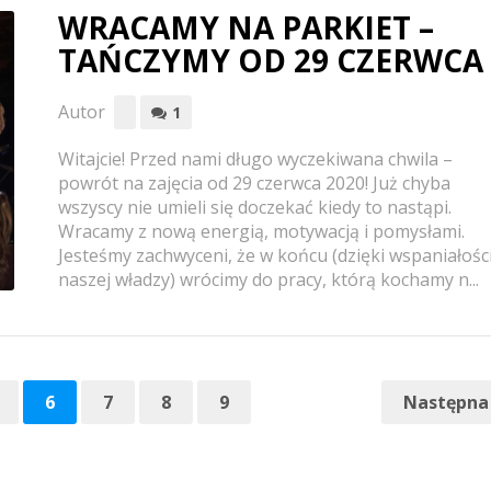
WRACAMY NA PARKIET –
TAŃCZYMY OD 29 CZERWCA 
Autor
1
Witajcie! Przed nami długo wyczekiwana chwila –
powrót na zajęcia od 29 czerwca 2020! Już chyba
wszyscy nie umieli się doczekać kiedy to nastąpi.
Wracamy z nową energią, motywacją i pomysłami.
Jesteśmy zachwyceni, że w końcu (dzięki wspaniałośc
naszej władzy) wrócimy do pracy, którą kochamy n...
6
7
8
9
Następna