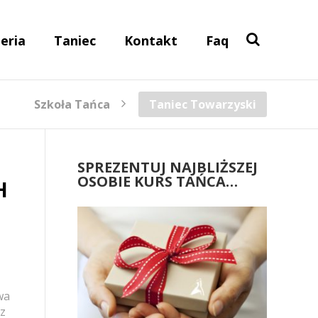
eria
Taniec
Kontakt
Faq
Szkoła Tańca
Taniec Towarzyski
SPREZENTUJ NAJBLIŻSZEJ
OSOBIE KURS TAŃCA…
H
wa
 z