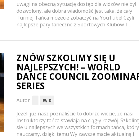
uwagi na obecną sytuację dostęp dla widzów nie był
dozwolony, ale dobra wiadomość jest taka, że cały
Turniej Tańca możecie zobaczyć na YouTube! Czyli
najlepsze pary taneczne z Sportowych Klubów T...
ZNÓW SZKOLIMY SIĘ U
NAJLEPSZYCH! – WORLD
DANCE COUNCIL ZOOMINA
SERIES
Autor
0
Jeżeli już nasz poznaliście to dobrze wiecie, że nasi
Instruktorzy tańca stawiają na ciągły rozwój. Szkolim
się u najlepszych we wszystkich formach tańca, któr
nauczamy, dzięki temu Wy zawsze macie aktualną i