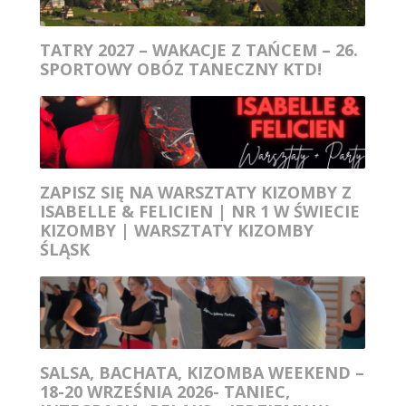
TATRY 2027 – WAKACJE Z TAŃCEM – 26.
SPORTOWY OBÓZ TANECZNY KTD!
ZAPISZ SIĘ NA WARSZTATY KIZOMBY Z
ISABELLE & FELICIEN | NR 1 W ŚWIECIE
KIZOMBY | WARSZTATY KIZOMBY
ŚLĄSK
SALSA, BACHATA, KIZOMBA WEEKEND –
18-20 WRZEŚNIA 2026- TANIEC,