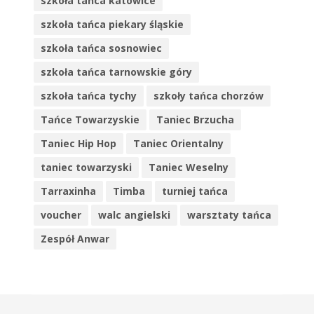
szkoła tańca katowice
szkoła tańca piekary śląskie
szkoła tańca sosnowiec
szkoła tańca tarnowskie góry
szkoła tańca tychy
szkoły tańca chorzów
Tańce Towarzyskie
Taniec Brzucha
Taniec Hip Hop
Taniec Orientalny
taniec towarzyski
Taniec Weselny
Tarraxinha
Timba
turniej tańca
voucher
walc angielski
warsztaty tańca
Zespół Anwar