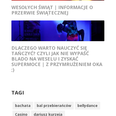
WESOŁYCH ŚWIĄT | INFORMACJE O
PRZERWIE ŚWIĄTECZNEJ
DLACZEGO WARTO NAUCZYĆ SIĘ
TAŃCZYĆ? CZYLI JAK NIE WYPAŚĆ
BLADO NA WESELU I ZYSKAĆ
SUPERMOCE | Z PRZYMRUŻENIEM OKA
;)
TAGI
bachata
bal przebierańców
bellydance
Casino
dariusz kurzeja