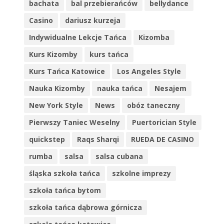
bachata
bal przebierańców
bellydance
Casino
dariusz kurzeja
Indywidualne Lekcje Tańca
Kizomba
Kurs Kizomby
kurs tańca
Kurs Tańca Katowice
Los Angeles Style
Nauka Kizomby
nauka tańca
Nesajem
New York Style
News
obóz taneczny
Pierwszy Taniec Weselny
Puertorician Style
quickstep
Raqs Sharqi
RUEDA DE CASINO
rumba
salsa
salsa cubana
śląska szkoła tańca
szkolne imprezy
szkoła tańca bytom
szkoła tańca dąbrowa górnicza