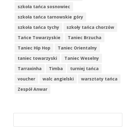
szkoła tańca sosnowiec
szkoła tańca tarnowskie góry
szkoła tańca tychy
szkoły tańca chorzów
Tańce Towarzyskie
Taniec Brzucha
Taniec Hip Hop
Taniec Orientalny
taniec towarzyski
Taniec Weselny
Tarraxinha
Timba
turniej tańca
voucher
walc angielski
warsztaty tańca
Zespół Anwar