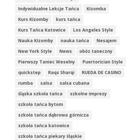
Indywidualne Lekcje Tańca
Kizomba
Kurs Kizomby
kurs tańca
Kurs Tańca Katowice
Los Angeles Style
Nauka Kizomby
nauka tańca
Nesajem
New York Style
News
obóz taneczny
Pierwszy Taniec Weselny
Puertorician Style
quickstep
Raqs Sharqi
RUEDA DE CASINO
rumba
salsa
salsa cubana
śląska szkoła tańca
szkolne imprezy
szkoła tańca bytom
szkoła tańca dąbrowa górnicza
szkoła tańca katowice
szkoła tańca piekary śląskie