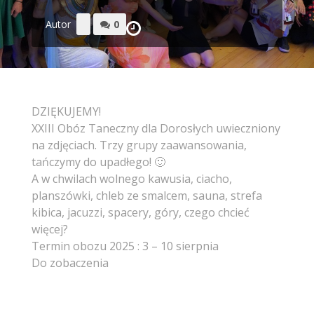
Autor
0
DZIĘKUJEMY!
XXIII Obóz Taneczny dla Dorosłych uwieczniony
na zdjęciach. Trzy grupy zaawansowania,
tańczymy do upadłego! 🙂
A w chwilach wolnego kawusia, ciacho,
planszówki, chleb ze smalcem, sauna, strefa
kibica, jacuzzi, spacery, góry, czego chcieć
więcej?
Termin obozu 2025 : 3 – 10 sierpnia
Do zobaczenia