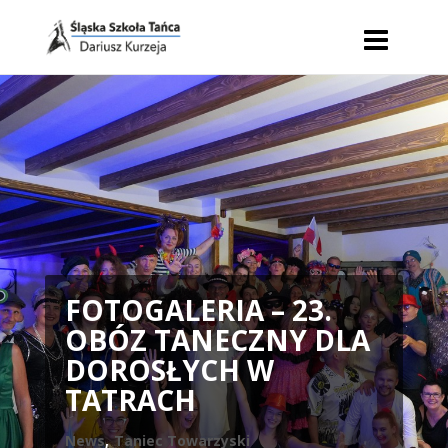
FOTOGALERIA – 23.
OBÓZ TANECZNY DLA
DOROSŁYCH W
TATRACH
News
,
Taniec Towarzyski