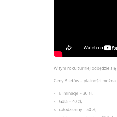
W tym roku turniej odbędzie się 
Ceny Biletów – płatności można 
Eliminacje – 30 zł,
Gala – 40 zł,
całodzienny – 50 zł,