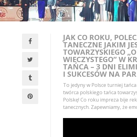
JAK CO ROKU, POL
TANECZNE JAKIM JE
TOWARZYSKIEGO „O
WIECZYSTEGO” W K
TAŃCA – 3 DNI ELIM
I SUKCESÓW NA PARK
To jedyny w Polsce turniej tańc
twórca polskiego tańca towarzys
Polskę! Co roku impreza bije re
tanecznych. Zapewniamy, że emoc