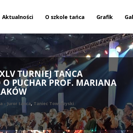
Aktualności
O szkole tańca
Grafik
Gal
 XLV TURNIEJ TAŃCA
 O PUCHAR PROF. MARIANA
RAKÓW
a - Juror tańca
,
Taniec Towarzyski