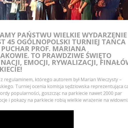
ECAMY PAŃSTWU WIELKIE WYDARZENIE
ST 45 OGÓLNOPOLSKI TURNIEJ TAŃCA
 PUCHAR PROF. MARIANA
RAKOWIE. TO PRAWDZIWE ŚWIĘTO
INACJI, EMOCJI, RYWALIZACJI, FINAŁ
IECIE!
a z regulaminem, którego autorem był Marian Wieczysty –
kiego. Turniej ocenia komisja sędziowska reprezentująca c
kordy popularności, goszcząc na parkiecie nawet 2000 par
je i pokazy na parkiecie robią wielkie wrażenie na widowni