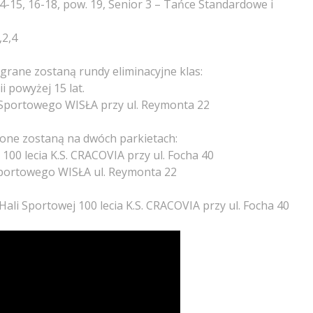
 14-15, 16-18, pow. 19, Senior 3 – Tańce Standardowe i
,2,4
grane zostaną rundy eliminacyjne klas:
ii powyżej 15 lat.
 Sportowego WISŁA przy ul. Reymonta 22
ne zostaną na dwóch parkietach:
100 lecia K.S. CRACOVIA przy ul. Focha 40
Sportowego WISŁA ul. Reymonta 22
ali Sportowej 100 lecia K.S. CRACOVIA przy ul. Focha 40