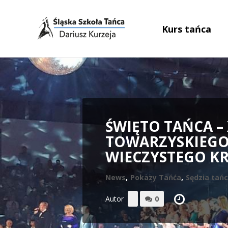
Kurs tańca
ŚWIĘTO TAŃCA –
TOWARZYSKIEGO
WIECZYSTEGO K
News
,
Pokazy Tańća
,
Sędzia tańc
Autor
0