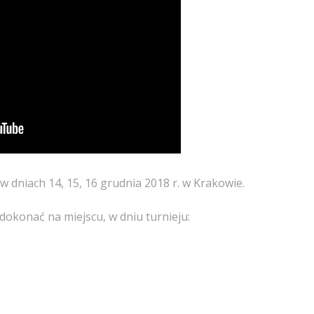
w dniach 14, 15, 16 grudnia 2018 r. w Krakowie.
dokonać na miejscu, w dniu turnieju: