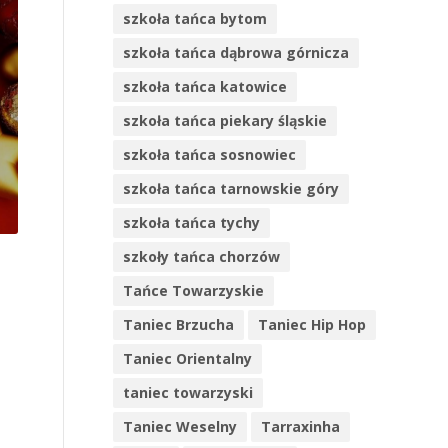
szkoła tańca bytom
szkoła tańca dąbrowa górnicza
szkoła tańca katowice
szkoła tańca piekary śląskie
LADIES INTENSIVE –
11 PO
szkoła tańca sosnowiec
SOBOTA Z LATINO DLA
DLACZE
KOBIET – 15 MARCA
ZAPISAĆ
szkoła tańca tarnowskie góry
2025
TAŃCA
szkoła tańca tychy
szkoły tańca chorzów
Tańce Towarzyskie
Taniec Brzucha
Taniec Hip Hop
Taniec Orientalny
taniec towarzyski
Taniec Weselny
Tarraxinha