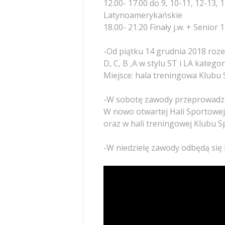
12.00- 17.00 do 9, 10-11, 12-13,
Latynoamerykańskie
18.00- 21.20 Finały j.w. + Senior 1
-Od piątku 14 grudnia 2018 roze
D, C, B ,A w stylu ST i LA kategor
Miejsce: hala treningowa Klubu
-W sobotę zawody przeprowadzo
W nowo otwartej Hali Sportowej 
oraz w hali treningowej Klubu 
-W niedzielę zawody odbędą się H