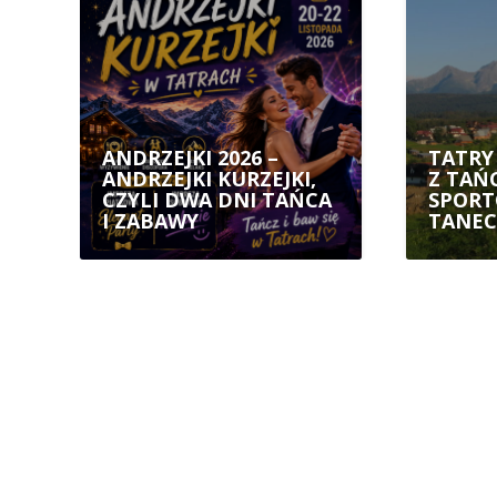
ANDRZEJKI 2026 –
TATRY 
ANDRZEJKI KURZEJKI,
Z TAŃC
CZYLI DWA DNI TAŃCA
SPORT
I ZABAWY
TANEC