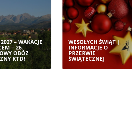
2027 – WAKACJE
WESOŁYCH ŚWIĄT |
EM – 26.
INFORMACJE O
OWY OBÓZ
PRZERWIE
ZNY KTD!
ŚWIĄTECZNEJ