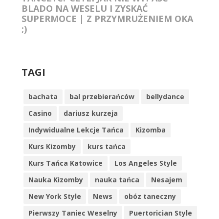
BLADO NA WESELU I ZYSKAĆ
SUPERMOCE | Z PRZYMRUŻENIEM OKA
;)
TAGI
bachata
bal przebierańców
bellydance
Casino
dariusz kurzeja
Indywidualne Lekcje Tańca
Kizomba
Kurs Kizomby
kurs tańca
Kurs Tańca Katowice
Los Angeles Style
Nauka Kizomby
nauka tańca
Nesajem
New York Style
News
obóz taneczny
Pierwszy Taniec Weselny
Puertorician Style