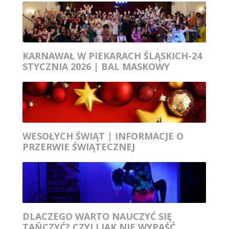
KARNAWAŁ W PIEKARACH ŚLĄSKICH-24
STYCZNIA 2026 | BAL MASKOWY
WESOŁYCH ŚWIĄT | INFORMACJE O
PRZERWIE ŚWIĄTECZNEJ
DLACZEGO WARTO NAUCZYĆ SIĘ
TAŃCZYĆ? CZYLI JAK NIE WYPAŚĆ