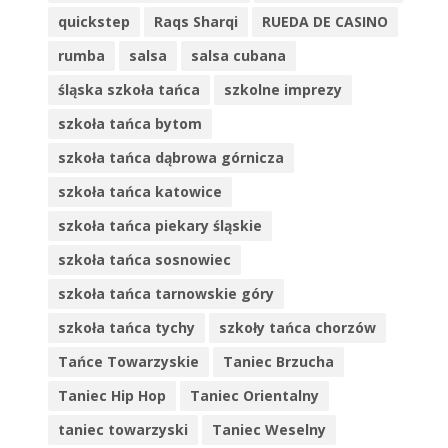
quickstep
Raqs Sharqi
RUEDA DE CASINO
rumba
salsa
salsa cubana
śląska szkoła tańca
szkolne imprezy
szkoła tańca bytom
szkoła tańca dąbrowa górnicza
szkoła tańca katowice
szkoła tańca piekary śląskie
szkoła tańca sosnowiec
szkoła tańca tarnowskie góry
szkoła tańca tychy
szkoły tańca chorzów
Tańce Towarzyskie
Taniec Brzucha
Taniec Hip Hop
Taniec Orientalny
taniec towarzyski
Taniec Weselny