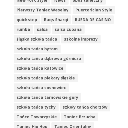
New York Style
News
obóz taneczny
Pierwszy Taniec Weselny
Puertorician Style
quickstep
Raqs Sharqi
RUEDA DE CASINO
rumba
salsa
salsa cubana
śląska szkoła tańca
szkolne imprezy
szkoła tańca bytom
szkoła tańca dąbrowa górnicza
szkoła tańca katowice
szkoła tańca piekary śląskie
szkoła tańca sosnowiec
szkoła tańca tarnowskie góry
szkoła tańca tychy
szkoły tańca chorzów
Tańce Towarzyskie
Taniec Brzucha
Taniec Hip Hop
Taniec Orientalny