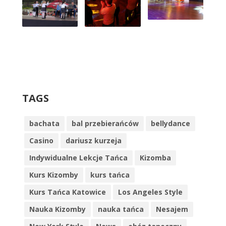
TAGS
bachata
bal przebierańców
bellydance
Casino
dariusz kurzeja
Indywidualne Lekcje Tańca
Kizomba
Kurs Kizomby
kurs tańca
Kurs Tańca Katowice
Los Angeles Style
Nauka Kizomby
nauka tańca
Nesajem