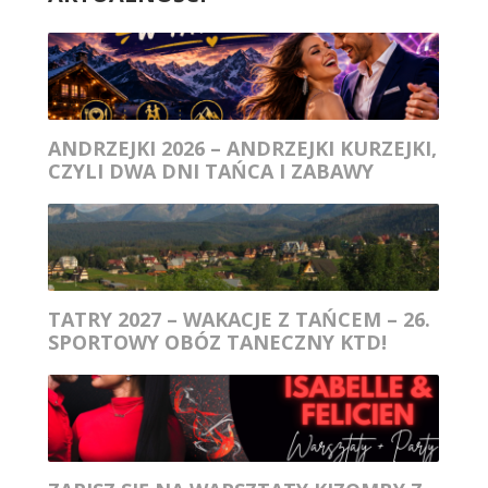
ANDRZEJKI 2026 – ANDRZEJKI KURZEJKI,
CZYLI DWA DNI TAŃCA I ZABAWY
TATRY 2027 – WAKACJE Z TAŃCEM – 26.
SPORTOWY OBÓZ TANECZNY KTD!