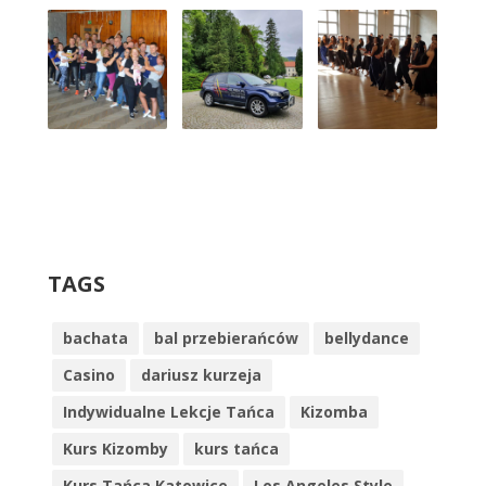
TAGS
bachata
bal przebierańców
bellydance
Casino
dariusz kurzeja
Indywidualne Lekcje Tańca
Kizomba
Kurs Kizomby
kurs tańca
Kurs Tańca Katowice
Los Angeles Style