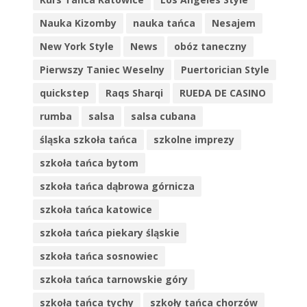
Nauka Kizomby
nauka tańca
Nesajem
New York Style
News
obóz taneczny
Pierwszy Taniec Weselny
Puertorician Style
quickstep
Raqs Sharqi
RUEDA DE CASINO
rumba
salsa
salsa cubana
śląska szkoła tańca
szkolne imprezy
szkoła tańca bytom
szkoła tańca dąbrowa górnicza
szkoła tańca katowice
szkoła tańca piekary śląskie
szkoła tańca sosnowiec
szkoła tańca tarnowskie góry
szkoła tańca tychy
szkoły tańca chorzów