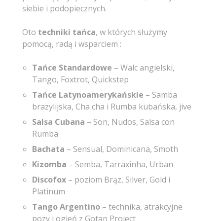
siebie i podopiecznych.
Oto
techniki tańca
, w których służymy
pomocą, radą i wsparciem :
Tańce Standardowe
– Walc angielski,
Tango, Foxtrot, Quickstep
Tańce Latynoamerykańskie
– Samba
brazylijska, Cha cha i Rumba kubańska, jive
Salsa Cubana
– Son, Nudos, Salsa con
Rumba
Bachata
– Sensual, Dominicana, Smoth
Kizomba
– Semba, Tarraxinha, Urban
Discofox
– poziom Brąz, Silver, Gold i
Platinum
Tango Argentino
– technika, atrakcyjne
pozy i ogień z Gotan Project