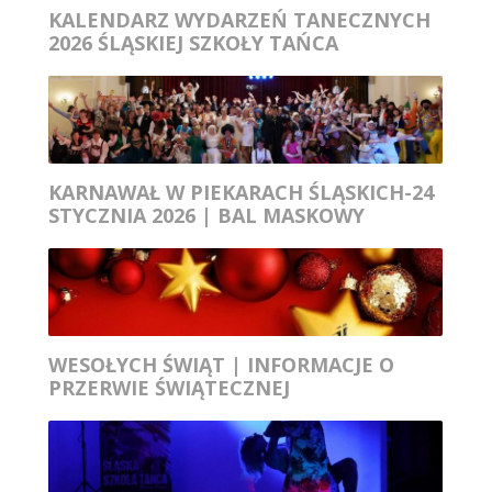
KALENDARZ WYDARZEŃ TANECZNYCH
2026 ŚLĄSKIEJ SZKOŁY TAŃCA
KARNAWAŁ W PIEKARACH ŚLĄSKICH-24
STYCZNIA 2026 | BAL MASKOWY
WESOŁYCH ŚWIĄT | INFORMACJE O
PRZERWIE ŚWIĄTECZNEJ