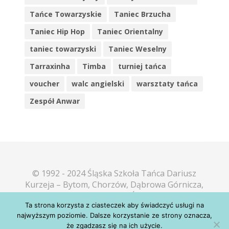
Tańce Towarzyskie
Taniec Brzucha
Taniec Hip Hop
Taniec Orientalny
taniec towarzyski
Taniec Weselny
Tarraxinha
Timba
turniej tańca
voucher
walc angielski
warsztaty tańca
Zespół Anwar
© 1992 - 2024 Śląska Szkoła Tańca Dariusz
Kurzeja – Bytom, Chorzów, Dąbrowa Górnicza,
Katowice, Mikołów, Piekary Śląskie, Sosnowiec,
Ta strona korzysta z ciasteczek aby świadczyć usługi na
Tarnowskie Góry, Tychy
najwyższym poziomie. Dalsze korzystanie ze strony oznacza,
poczta@taniec.slask.pl
że zgadzasz się na ich użycie.