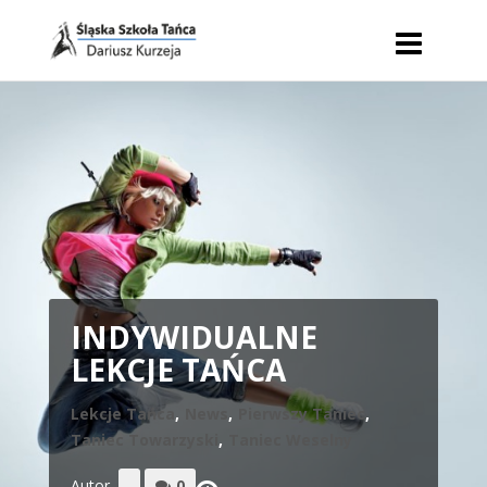
INDYWIDUALNE
LEKCJE TAŃCA
Lekcje Tańca
,
News
,
Pierwszy Taniec
,
Taniec Towarzyski
,
Taniec Weselny
Autor
0