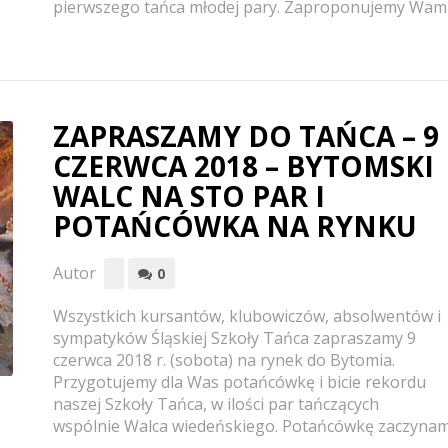
pierwszego tańca młodej pary. Zaproponujemy Wam
ZAPRASZAMY DO TAŃCA – 9
CZERWCA 2018 – BYTOMSKI
WALC NA STO PAR I
POTAŃCÓWKA NA RYNKU
Autor
0
Wszystkich kursantów, klubowiczów, absolwentów i
sympatyków Śląskiej Szkoły Tańca zapraszamy 9
czerwca 2018 r. (sobota) na rynek do Bytomia.
Przygotujemy dla Was potańcówkę i bicie rekordu
naszej Szkoły Tańca, w ilości par tańczących
wspólnie Walca wiedeńskiego. Potańcówkę zaczyna