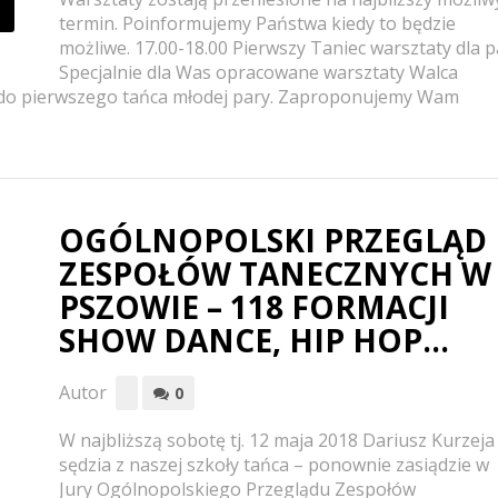
termin. Poinformujemy Państwa kiedy to będzie
możliwe. 17.00-18.00 Pierwszy Taniec warsztaty dla p
Specjalnie dla Was opracowane warsztaty Walca
do pierwszego tańca młodej pary. Zaproponujemy Wam
OGÓLNOPOLSKI PRZEGLĄD
ZESPOŁÓW TANECZNYCH W
PSZOWIE – 118 FORMACJI
SHOW DANCE, HIP HOP…
Autor
0
W najbliższą sobotę tj. 12 maja 2018 Dariusz Kurzeja
sędzia z naszej szkoły tańca – ponownie zasiądzie w
Jury Ogólnopolskiego Przeglądu Zespołów