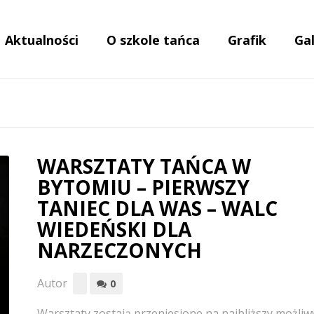
Aktualności
O szkole tańca
Grafik
Gal
WARSZTATY TAŃCA W
BYTOMIU – PIERWSZY
TANIEC DLA WAS – WALC
WIEDEŃSKI DLA
NARZECZONYCH
Autor
0
Warsztaty zostają przeniesione na najbliższy możliw