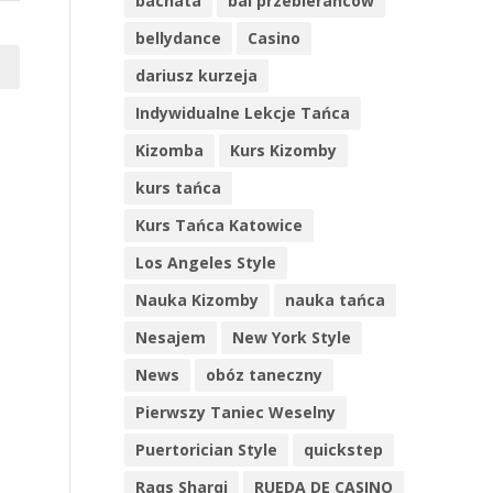
bachata
bal przebierańców
bellydance
Casino
dariusz kurzeja
Indywidualne Lekcje Tańca
Kizomba
Kurs Kizomby
kurs tańca
Kurs Tańca Katowice
Los Angeles Style
Nauka Kizomby
nauka tańca
Nesajem
New York Style
News
obóz taneczny
Pierwszy Taniec Weselny
Puertorician Style
quickstep
Raqs Sharqi
RUEDA DE CASINO