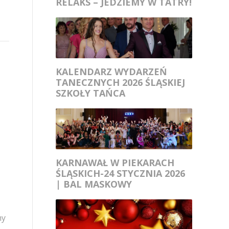
RELAKS – JEDZIEMY W TATRY!
KALENDARZ WYDARZEŃ
TANECZNYCH 2026 ŚLĄSKIEJ
SZKOŁY TAŃCA
KARNAWAŁ W PIEKARACH
ŚLĄSKICH-24 STYCZNIA 2026
| BAL MASKOWY
my