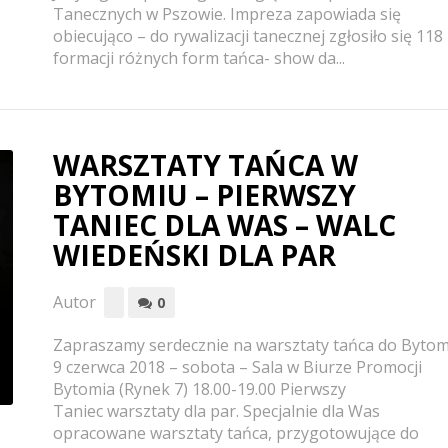
Tanecznych w Pszowie. Impreza zapowiada się
obiecująco – do rywalizacji tanecznej zgłosiło się 118
formacji różnych form tańca- show da...
WARSZTATY TAŃCA W
BYTOMIU – PIERWSZY
TANIEC DLA WAS – WALC
WIEDEŃSKI DLA PAR
Autor
0
Zapraszamy serdecznie na warsztaty tańca do Bytom
9 czerwca 2018 – sobota – Sala w Biurze Promocji
Bytomia (Rynek 7) 18.00-19.00 Pierwszy
Taniec warsztaty dla par. Specjalnie dla Was
opracowane warsztaty tańca, przygotowujące do