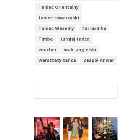
Taniec Orientalny
taniec towarzyski
Taniec Weselny
Tarraxinha
Timba
turniej tańca
voucher
walc angielski
warsztaty tańca
Zespół Anwar
Szuk