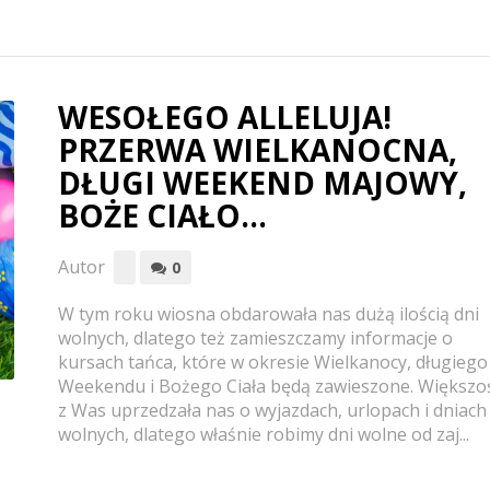
WESOŁEGO ALLELUJA!
PRZERWA WIELKANOCNA,
DŁUGI WEEKEND MAJOWY,
BOŻE CIAŁO…
Autor
0
W tym roku wiosna obdarowała nas dużą ilością dni
wolnych, dlatego też zamieszczamy informacje o
kursach tańca, które w okresie Wielkanocy, długiego
Weekendu i Bożego Ciała będą zawieszone. Większo
z Was uprzedzała nas o wyjazdach, urlopach i dniach
wolnych, dlatego właśnie robimy dni wolne od zaj...