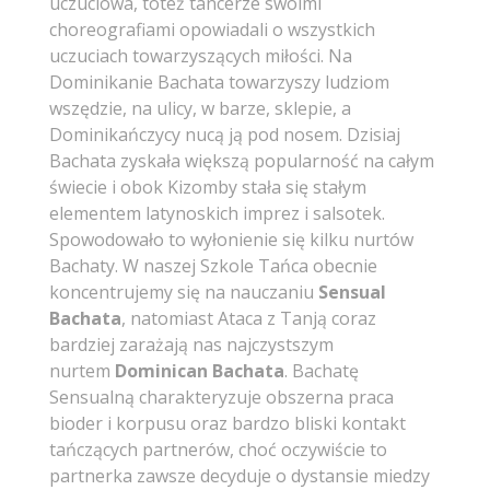
uczuciowa, toteż tancerze swoimi
choreografiami opowiadali o wszystkich
uczuciach towarzyszących miłości. Na
Dominikanie Bachata towarzyszy ludziom
wszędzie, na ulicy, w barze, sklepie, a
Dominikańczycy nucą ją pod nosem. Dzisiaj
Bachata zyskała większą popularność na całym
świecie i obok Kizomby stała się stałym
elementem latynoskich imprez i salsotek.
Spowodowało to wyłonienie się kilku nurtów
Bachaty. W naszej Szkole Tańca obecnie
koncentrujemy się na nauczaniu
Sensual
Bachata
, natomiast Ataca z Tanją coraz
bardziej zarażają nas najczystszym
nurtem
Dominican
Bachata
. Bachatę
Sensualną charakteryzuje obszerna praca
bioder i korpusu oraz bardzo bliski kontakt
tańczących partnerów, choć oczywiście to
partnerka zawsze decyduje o dystansie miedzy