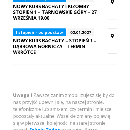
NOWY KURS BACHATY I KIZOMBY –
STOPIEŃ 1 – TARNOWSKIE GÓRY – 27
WRZEŚNIA 19.00
I stopień - od podstaw
02.01.2027
NOWY KURS BACHATY – STOPIEŃ 1 –
DĄBROWA GÓRNICZA – TERMIN
WKRÓTCE
Uwaga !
Zawsze zanim zmobilizujesz się by do
nas przyjść upewnij się, na naszej stronie,
telefonicznie lub sms-em, czy termin i miejsce
pozostały aktualne. Wszelkie zmiany pojawią
się w pierwszej kolejności na starej stronie
naszej
Szkoły Tańca
oraz tutaj.
Kursy