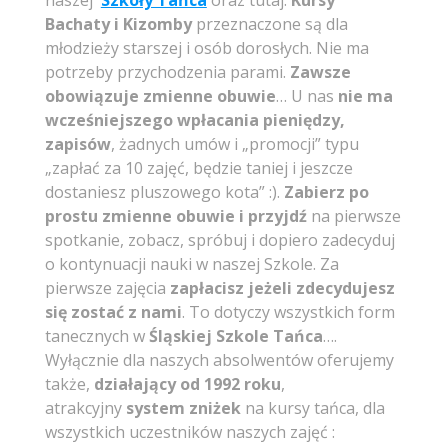
Bachaty i Kizomby
przeznaczone są dla
młodzieży starszej i osób dorosłych. Nie ma
potrzeby przychodzenia parami.
Zawsze
obowiązuje zmienne obuwie
… U nas
nie ma
wcześniejszego wpłacania pieniędzy,
zapisów
, żadnych umów i „promocji” typu
„zapłać za 10 zajęć, będzie taniej i jeszcze
dostaniesz pluszowego kota” :).
Zabierz po
prostu zmienne obuwie i przyjdź
na pierwsze
spotkanie, zobacz, spróbuj i dopiero zadecyduj
o kontynuacji nauki w naszej Szkole. Za
pierwsze zajęcia
zapłacisz jeżeli zdecydujesz
się zostać z nami
. To dotyczy wszystkich form
tanecznych w
Śląskiej Szkole Tańca
….
Wyłącznie dla naszych absolwentów oferujemy
także,
działający od 1992 roku
,
atrakcyjny
system zniżek
na kursy tańca, dla
wszystkich uczestników naszych zajęć :