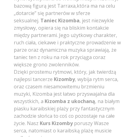
bazową figurą jest Tarraxa,która ma na celu
„dotarcie” się partnerów w sferze
seksualnej.
Taniec Kizomba
, jest niezwykle
zmysłowy, opiera się na bliskim kontakcie
między partnerami. Jego użytkowy charakter,
ruch ciała, ciekawe i praktyczne prowadzenie w
parze oraz dynamiczna muzyka sprawiają, że
taniec ten z roku na rok przyciąga coraz
większe grono zwolenników.
Dzięki prostemu rytmowi, który, jak twierdzą
najlepsi tancerze
Kizomby
, wybija rytm serca,
oraz czasem niesamowitemu brzmieniu
muzyki, Kizomba jest łatwo przyswajalna dla
wszystkich, a
Kizomba z ukochaną
, na białym
piasku karaibskiej plaży przy fantastycznym
zachodzie słońca to coś co pozostaje na całe
życie. Nasz
Kurs Kizomby
poruszy Wasze
serca, natomiast o karaibską plażę musicie