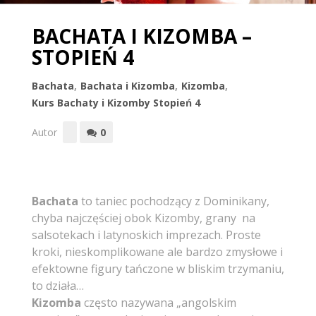
BACHATA I KIZOMBA –
STOPIEŃ 4
Bachata
,
Bachata i Kizomba
,
Kizomba
,
Kurs Bachaty i Kizomby Stopień 4
Autor
0
Bachata
to taniec pochodzący z Dominikany,
chyba najczęściej obok Kizomby, grany na
salsotekach i latynoskich imprezach. Proste
kroki, nieskomplikowane ale bardzo zmysłowe i
efektowne figury tańczone w bliskim trzymaniu,
to działa…
Kizomba
często nazywana „angolskim