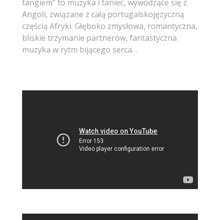
tangiem” to muzyka i taniec, wywodzące się z
Angoli, związane z całą portugalskojęzyczną
częścią Afryki. Głęboko zmysłowa, romantyczna,
bliskie trzymanie partnerów, fantastyczna
muzyka w rytm bijącego serca…