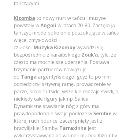
tańczącymi.
Kizomba
to nowy nurt w tańcu i muzyce
powstały w
Angoli
w latach 70-80. Zaczęło ją
tańczyć młode pokolenie poszukujące w tańcu
więcej zmysłowości i
czułości.
Muzyka
Kizomby
wywodzi się
bezpośrednio z karaibskiego
Zouk’a
, tyle, że
często ma mocniejsze uderzenia. Postawa i
trzymanie partnerów nawiązuje
do
Tanga
argentyńskiego, gdyż to po nim
odziedziczył sztywną ramę, prowadzenie w
parze, kroki outside, wszelkie rodzaje swivli, a
niekiedy całe figury jak np. Salida.
Dynamiczne stawianie nóg z góry ma
prawdopodobnie swoje podłoże w
Sembie
,w
której ruch bounce, zaczerpnięty jest z
brazylijskiej Samby.
Tarraxinha
jest
wykorzystaywana do wolnej, muzyki Kizomby,