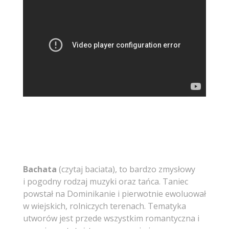
Bachata
(czytaj baciata), to bardzo zmysłowy
i pogodny rodzaj muzyki oraz tańca. Taniec
powstał na Dominikanie i pierwotnie ewoluował
w wiejskich, rolniczych terenach. Tematyka
utworów jest przede wszystkim romantyczna i