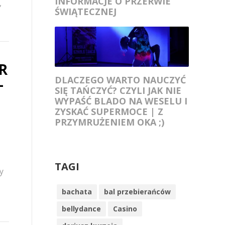
INFORMACJE O PRZERWIE
,
ŚWIĄTECZNEJ
R
DLACZEGO WARTO NAUCZYĆ
–
SIĘ TAŃCZYĆ? CZYLI JAK NIE
WYPAŚĆ BLADO NA WESELU I
ZYSKAĆ SUPERMOCE | Z
PRZYMRUŻENIEM OKA ;)
TAGI
y
bachata
bal przebierańców
bellydance
Casino