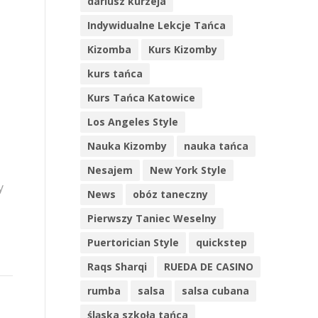
dariusz kurzeja
Indywidualne Lekcje Tańca
Kizomba
Kurs Kizomby
kurs tańca
Kurs Tańca Katowice
Los Angeles Style
Nauka Kizomby
nauka tańca
Nesajem
New York Style
y
News
obóz taneczny
Pierwszy Taniec Weselny
Puertorician Style
quickstep
Raqs Sharqi
RUEDA DE CASINO
rumba
salsa
salsa cubana
śląska szkoła tańca