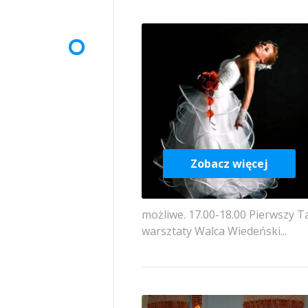
Zobacz więcej
możliwe. 17.00-18.00 Pierwszy T
warsztaty Walca Wiedeński...