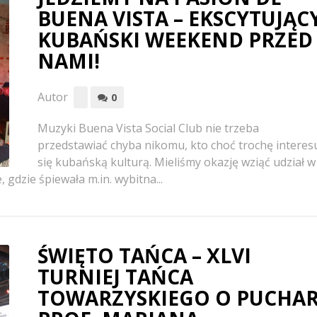
BUENA VISTA – EKSCYTUJĄC
KUBAŃSKI WEEKEND PRZED
NAMI!
Autor
0
Muzyki Buena Vista Social Club nie trzeba
przedstawiać chyba nikomu, kto choć trochę interes
się kubańską kulturą. Mieliśmy okazję wziąć udział w
gdzie śpiewała m.in. wybitna...
ŚWIĘTO TAŃCA – XLVI
TURNIEJ TAŃCA
TOWARZYSKIEGO O PUCHA