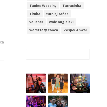
Taniec Weselny
Tarraxinha
Timba
turniej tańca
voucher
walc angielski
warsztaty tańca
Zespół Anwar
ca
Szuk