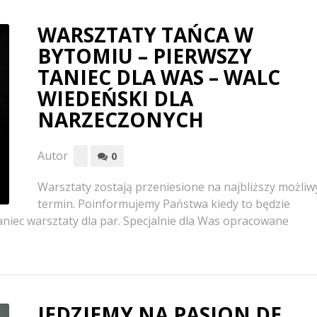
WARSZTATY TAŃCA W
BYTOMIU – PIERWSZY
TANIEC DLA WAS – WALC
WIEDEŃSKI DLA
NARZECZONYCH
Autor
0
Warsztaty zostają przeniesione na najbliższy możliw
termin. Poinformujemy Państwa kiedy to będzie
aniec warsztaty dla par. Specjalnie dla Was opracowane
JEDZIEMY NA PASION DE