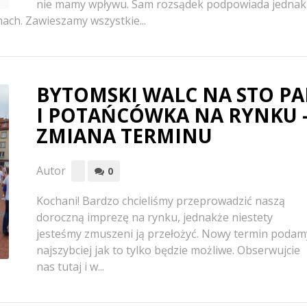
nie mamy wpływu. Sam rozsądek podpowiada jednak
ach. Zawieszamy wszystkie...
BYTOMSKI WALC NA STO PA
I POTAŃCÓWKA NA RYNKU 
ZMIANA TERMINU
Autor
0
Kochani! Bardzo chcieliśmy przeprowadzić naszą
doroczną imprezę na rynku, jednakże niestety
jesteśmy zmuszeni ją przełożyć. Nowy termin podam
najszybciej jak to tylko będzie możliwe. Obserwujcie
nas tutaj i w...