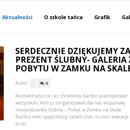
Aktualności
O szkole tańca
Grafik
Gal
SERDECZNIE DZIĘKUJEMY Z
PREZENT ŚLUBNY- GALERIA 
POBYTU W ZAMKU NA SKALE
Autor
0
Kochani! Jeszcze raz chcieliśmy bardzo podziękować
wszystkim, którzy zorganizowali dla nas wspaniałą
niespodziankę ślubną – Pobyt w Zamku na Skale.
Bardzo miło spędziliśmy razem czas, to mini wakacje
prze...