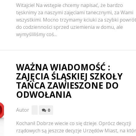
Witajcie! Na wstępie chcemy napisać, że bardzo
tęsknimy za naszymi zajęciami tanecznymi, za Wami
wszystkimi. Mocno trzymamy kciuki za szybki powró
do codzienności sprzed uziemienia w domu, ale
wymyśliliśmy coś...
WAŻNA WIADOMOŚĆ :
ZAJĘCIA ŚLĄSKIEJ SZKOŁY
TAŃCA ZAWIESZONE DO
ODWOŁANIA
Autor
0
Kochani! Dobrze wiecie co się dzieje. Oprócz decyzji
rządowych są jeszcze decyzje Urzędów Miast, na któ