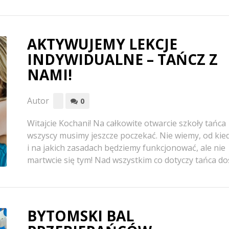
AKTYWUJEMY LEKCJE
INDYWIDUALNE – TAŃCZ Z
NAMI!
Autor
0
Witajcie Kochani! Na całkowite otwarcie szkoły tańca
wszyscy musimy jeszcze poczekać. Nie wiemy, od kie
i na jakich zasadach będziemy funkcjonować, ale nie
martwcie się tym! Nad wszystkim co dotyczy tańca dos
BYTOMSKI BAL