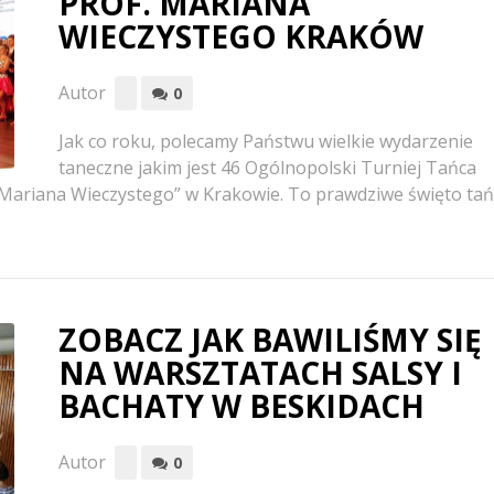
PROF. MARIANA
WIECZYSTEGO KRAKÓW
Autor
0
Jak co roku, polecamy Państwu wielkie wydarzenie
taneczne jakim jest 46 Ogólnopolski Turniej Tańca
Mariana Wieczystego” w Krakowie. To prawdziwe święto tań
ZOBACZ JAK BAWILIŚMY SIĘ
NA WARSZTATACH SALSY I
BACHATY W BESKIDACH
Autor
0