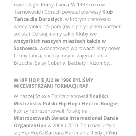
równolegle Kursy Tańca. W 1993 roku w
Tarnowskich Górach powstał pierwszy
Klub
Tańca dla Dorosłych
, w którym trenowało
wtedy taniec 2,5 pary (dwie pary i jeden partner
solista). Dzisiaj mamy takie Kluby
we
wszystkich naszych miastach także w
Sosnowcu
, a dodatkowo wprowadziliśmy nowe
formy tańca, między innymi zajęcia Tańca
Brzucha, Salsy Cubana, Bachaty i Kizomby…
W HIP HOP’IE JUŻ W 1996 BYLIŚMY
WICEMISTRZAMI FORMACJI RAP
W naszej Szkole Tańca trenowali
finaliści
Mistrzostw Polski Hip Hop i Electric Boogie
,
którzy reprezentowali Polskę na
Mistrzostwach Świata International Dance
Organization
w 2008 i 2010. To u nas uczyła
się Hip Hop’a Barbara Hartman z II Edycji
You