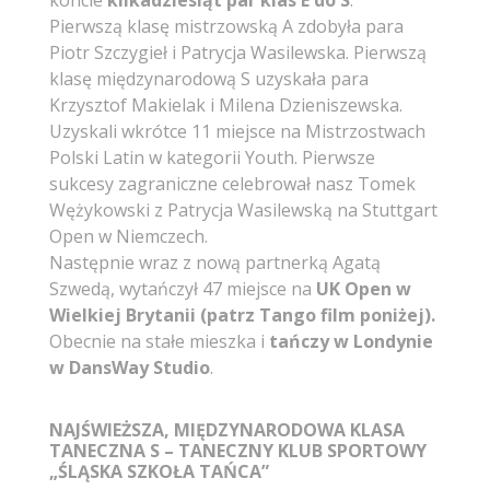
Pierwszą klasę mistrzowską A zdobyła para
Piotr Szczygieł i Patrycja Wasilewska. Pierwszą
klasę międzynarodową S uzyskała para
Krzysztof Makielak i Milena Dzieniszewska.
Uzyskali wkrótce 11 miejsce na Mistrzostwach
Polski Latin w kategorii Youth. Pierwsze
sukcesy zagraniczne celebrował nasz Tomek
Wężykowski z Patrycja Wasilewską na Stuttgart
Open w Niemczech.
Następnie wraz z nową partnerką Agatą
Szwedą, wytańczył 47 miejsce na
UK Open w
Wielkiej Brytanii (patrz Tango film poniżej).
Obecnie na stałe mieszka i
tańczy w Londynie
w DansWay Studio
.
NAJŚWIEŻSZA, MIĘDZYNARODOWA KLASA
TANECZNA S – TANECZNY KLUB SPORTOWY
„ŚLĄSKA SZKOŁA TAŃCA”