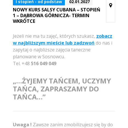
I stopień - od podstaw
02.01.2027
NOWY KURS SALSY CUBANA – STOPIEŃ
1 – DĄBROWA GÓRNICZA- TERMIN
WKRÓTCE
Jeżeli nie ma tu zajęć, których szukasz,
zobacz
w najbliższym mieście lub zadzwoń
do nas i
zapytaj o najbliższe zajęcia taneczne
planowane w Sosnowcu.
Tel. +48
516 049 049
„…ŻYJEMY TAŃCEM, UCZYMY
TAŃCA, ZAPRASZAMY DO
TAŃCA…”
Uwaga !
Zawsze zanim zmobilizujesz się by do