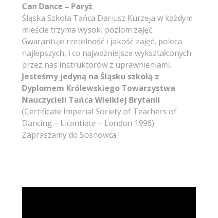
Can Dance – Paryż
.
Śląska Szkoła Tańca Dariusz Kurzeja w każdym
mieście trzyma wysoki poziom zajęć.
Gwarantuje rzetelność i jakość zajęć, poleca
najlepszych, i co najważniejsze wykształconych
przez nas instruktorów z uprawnieniami.
Jesteśmy jedyną na Śląsku szkołą z
Dyplomem Królewskiego Towarzystwa
Nauczycieli Tańca Wielkiej Brytanii
(Certificate Imperial Society of Teachers of
Dancing – Licentiate – London 1996).
Zapraszamy do Sosnowca !