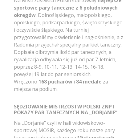
Na Mistrzostwach Polski startowały
najlepsze
sportowe pary taneczne z 6 południowych
okręgów
. Dolnośląskiego, małopolskiego,
opolskiego, podkarpackiego, świętokrzyskiego
i oczywiście śląskiego. Na turniej
przygotowaliśmy oświetlenie i nagłośnienie, a z
Radomia przyjechał specjalny parkiet taneczny.
Dopisała olbrzymia ilość par tanecznych, a
rywalizacja odbywała się już od par 7-letnich,
poprzez 8-9, 10-11, 12-13, 14-15, 16-18,
powyżej 19 lat do par seniorskich.
Wręczono
168 pucharów
i
84 medale
za
miejsca na podium.
SĘDZIOWANIE MISTRZOSTW POLSKI ZNP I
POKAZY PAR TANECZNYCH NA „DORJANIE”
Na „Dorjanie” czyli w hali widowiskowo-
sportowej MOSiR, każdego roku nasze pary
taneczne tańczą pokazy na
Mistrzostwach