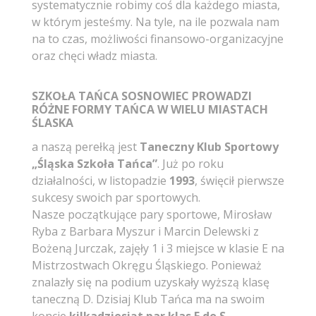
systematycznie robimy coś dla każdego miasta,
w którym jesteśmy. Na tyle, na ile pozwala nam
na to czas, możliwości finansowo-organizacyjne
oraz chęci władz miasta.
SZKOŁA TAŃCA SOSNOWIEC PROWADZI
RÓŻNE FORMY TAŃCA W WIELU MIASTACH
ŚLASKA
a naszą perełką jest
Taneczny Klub Sportowy
„Śląska Szkoła Tańca”
. Już po roku
działalności, w listopadzie
1993
, święcił pierwsze
sukcesy swoich par sportowych.
Nasze początkujące pary sportowe, Mirosław
Ryba z Barbara Myszur i Marcin Delewski z
Bożeną Jurczak, zajęły 1 i 3 miejsce w klasie E na
Mistrzostwach Okręgu Śląskiego. Ponieważ
znalazły się na podium uzyskały wyższą klasę
taneczną D. Dzisiaj Klub Tańca ma na swoim
koncie
kilkadziesiąt par klas E do S
.