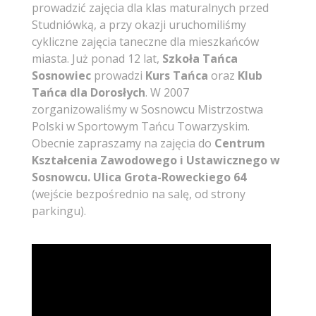
prowadzić zajęcia dla klas maturalnych przed
Studniówką, a przy okazji uruchomiliśmy
cykliczne zajęcia taneczne dla mieszkańców
miasta. Już ponad 12 lat,
Szkoła Tańca
Sosnowiec
prowadzi
Kurs Tańca
oraz
Klub
Tańca dla Dorosłych
. W 2007
zorganizowaliśmy w Sosnowcu Mistrzostwa
Polski w Sportowym Tańcu Towarzyskim.
Obecnie zapraszamy na zajęcia do
Centrum
Kształcenia Zawodowego i Ustawicznego w
Sosnowcu. Ulica Grota-Roweckiego 64
(wejście bezpośrednio na salę, od strony
parkingu).