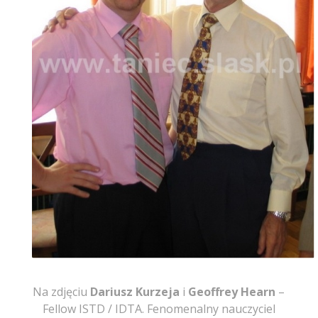
Na zdjęciu
Dariusz Kurzeja
i
Geoffrey Hearn
–
Fellow ISTD / IDTA. Fenomenalny nauczyciel