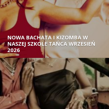
NOWA BACHATA I KIZOMBA W
NASZEJ SZKOLE TAŃCA WRZESIEŃ
2026
Autor: