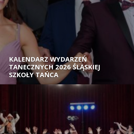
KALENDARZ WYDARZEŃ
TANECZNYCH 2026 ŚLĄSKIEJ
SZKOŁY TAŃCA
Autor: