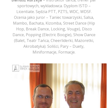
Dariusz Kurzeja
– instruktor tańca, trener par
sportowych, wykładowca. Dyplom ISTD –
Licentiate. Sędzia PTT, PZTS, WDC, WDSF.
Ocenia jako juror – Taniec towarzyski, Salsa,
Mambo, Bachata, Kizomba, Street Dance (Hip
Hop, Break Dance, Locking, Vouge), Disco
Dance, Popping (Electric Boogie), Show Dance
(Balet, Teatr Tańca, Cheerliderki, Mażoretki,
Akrobatyka). Soliści, Pary – Duety,
Miniformacje, Formacje.