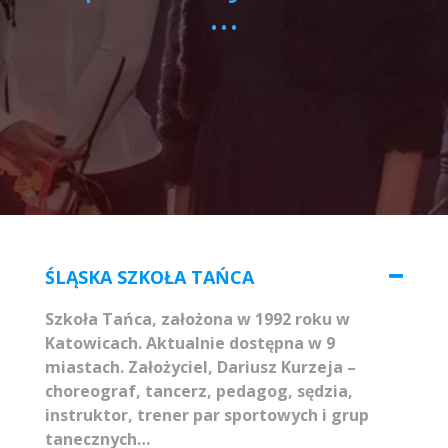
...
ŚLĄSKA SZKOŁA TAŃCA
Szkoła Tańca, założona w 1992 roku w
Katowicach. Aktualnie dostępna w 9
miastach.
Założyciel, Dariusz Kurzeja –
choreograf, tancerz, pedagog, sędzia,
instruktor, trener par sportowych i grup
tanecznych…